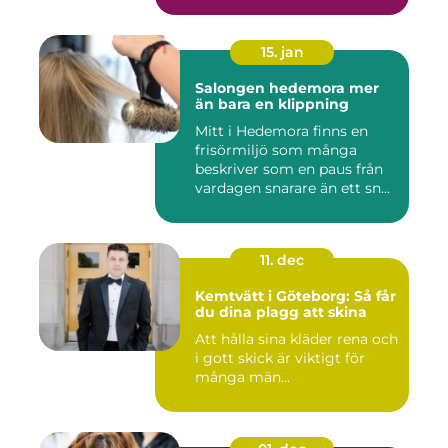
15. jan
Salongen hedemora mer
än bara en klippning
Mitt i Hedemora finns en
frisörmiljö som många
beskriver som en paus från
vardagen snarare än ett sn...
11. dec
Kemtvätt i Göteborg: Så får
du dina plagg att skina
Att hålla sina kläder rena och
i gott skick är viktigt för
många män...