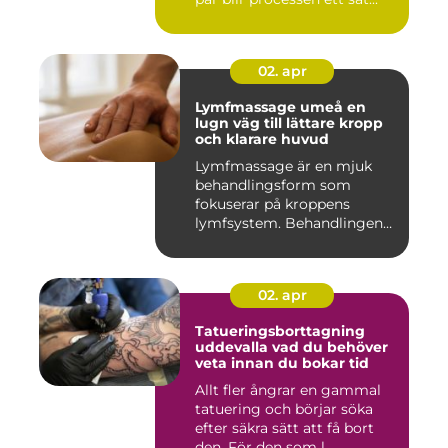
02. apr
Lymfmassage umeå en
lugn väg till lättare kropp
och klarare huvud
Lymfmassage är en mjuk
behandlingsform som
fokuserar på kroppens
lymfsystem. Behandlingen
hjälper kr...
02. apr
Tatueringsborttagning
uddevalla vad du behöver
veta innan du bokar tid
Allt fler ångrar en gammal
tatuering och börjar söka
efter säkra sätt att få bort
den. För den som l...