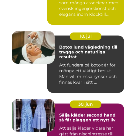
som många associerar med
svensk ingenjörskonst och
elegans inom klocktill...
10. jul
Botox lund vägledning till
trygga och naturliga
resultat
Att fundera på botox är för
många ett viktigt beslut.
Man vill minska rynkor och
finnas kvar i sitt ...
30. jun
Sälja kläder second hand
så får plaggen ett nytt liv
Att sälja kläder vidare har
gått från nischintresse till