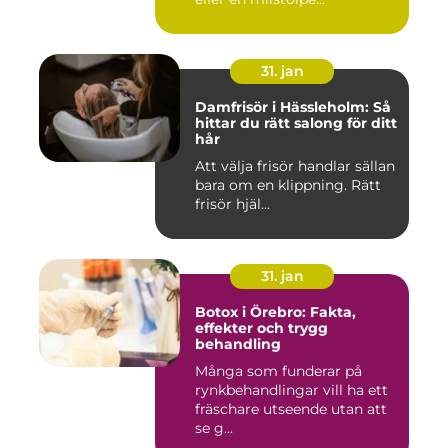
31. jan
Damfrisör i Hässleholm: Så
hittar du rätt salong för ditt
hår
Att välja frisör handlar sällan
bara om en klippning. Rätt
frisör hjäl...
31. jan
Botox i Örebro: Fakta,
effekter och trygg
behandling
Många som funderar på
rynkbehandlingar vill ha ett
fräschare utseende utan att
se g...