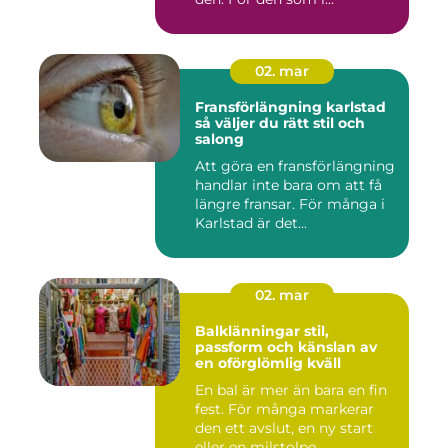
02. mar
Fransförlängning karlstad
så väljer du rätt stil och
salong
Att göra en fransförlängning
handlar inte bara om att få
längre fransar. För många i
Karlstad är det...
02. mar
Balklänningar stil,
passform och känslan av
en oförglömlig kväll
En bal är mer än bara en fin
fest. För många markerar
den ett avslut, en ny start
eller en milstolpe...