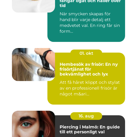
fångar ögat och håller över
tid
När smycken skapas för
hand blir varje detalj ett
medvetet val. En ring får sin
form...
01. okt
Hembesök av frisör: En ny
frisörtjänst för
bekvämlighet och lyx
Att få håret klippt och stylat
av en professionell frisör är
något m&ari...
16. aug
Piercing i Malmö: En guide
till ett personligt val