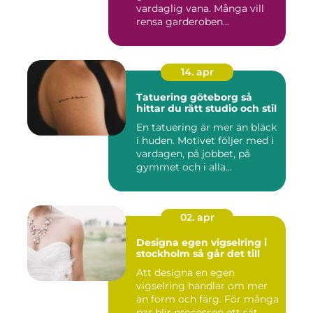
vardaglig vana. Många vill
rensa garderoben...
14. apr
Tatuering göteborg så
hittar du rätt studio och stil
En tatuering är mer än bläck
i huden. Motivet följer med i
vardagen, på jobbet, på
gymmet och i alla...
02. apr
Designa egen vigselring i
stockholm så går det till
Att designa en egen
vigselring handlar om mer
än form och färg. För många
par blir processen ett sät...