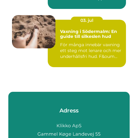
03. jul
Vaxning i Södermalm: En
guide till silkeslen hud
För många innebär vaxning
ett steg mot lenare och mer
underhållsfri hud. F&oum...
Adress