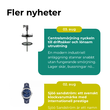
Fler nyheter
03. aug
Centralsmörjning nyckeln
till driftsäker och lönsam
utrustning
En modern industriell
anläggning stannar snabbt
utan fungerande smörjning.
Lager skär, bussningar nö...
02. aug
Sjöö sandström: ett svenskt
klockvarumärke med
internationell prestige
Sjöö Sandström är ett namn