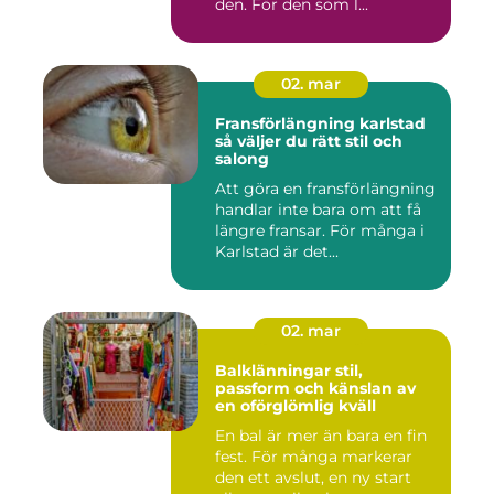
den. För den som l...
02. mar
Fransförlängning karlstad
så väljer du rätt stil och
salong
Att göra en fransförlängning
handlar inte bara om att få
längre fransar. För många i
Karlstad är det...
02. mar
Balklänningar stil,
passform och känslan av
en oförglömlig kväll
En bal är mer än bara en fin
fest. För många markerar
den ett avslut, en ny start