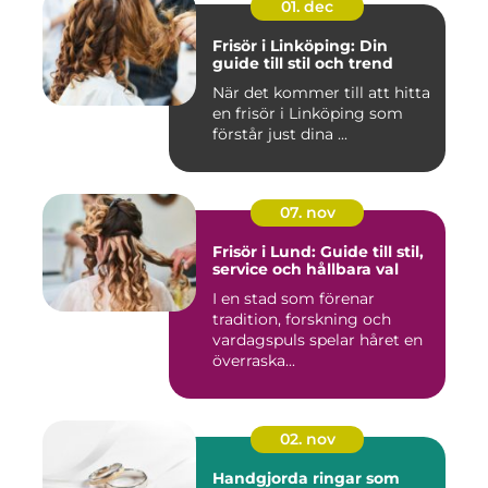
01. dec
Frisör i Linköping: Din
guide till stil och trend
När det kommer till att hitta
en frisör i Linköping som
förstår just dina ...
07. nov
Frisör i Lund: Guide till stil,
service och hållbara val
I en stad som förenar
tradition, forskning och
vardagspuls spelar håret en
överraska...
02. nov
Handgjorda ringar som