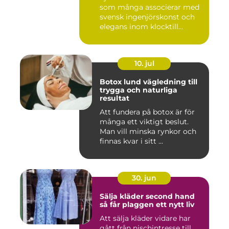
som många associerar med
svensk ingenjörskonst och
elegans inom klocktill...
10. jul
Botox lund vägledning till
trygga och naturliga
resultat
Att fundera på botox är för
många ett viktigt beslut.
Man vill minska rynkor och
finnas kvar i sitt ...
30. jun
Sälja kläder second hand
så får plaggen ett nytt liv
Att sälja kläder vidare har
gått från nischintresse till