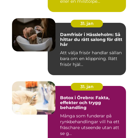
eller en milstolpe...
31. jan
Damfrisör i Hässleholm: Så
hittar du rätt salong för ditt
hår
Att välja frisör handlar sällan
bara om en klippning. Rätt
frisör hjäl...
31. jan
Botox i Örebro: Fakta,
effekter och trygg
behandling
Många som funderar på
rynkbehandlingar vill ha ett
fräschare utseende utan att
se g...