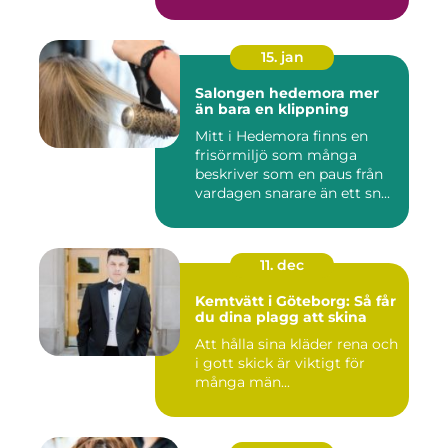
15. jan
Salongen hedemora mer
än bara en klippning
Mitt i Hedemora finns en
frisörmiljö som många
beskriver som en paus från
vardagen snarare än ett sn...
11. dec
Kemtvätt i Göteborg: Så får
du dina plagg att skina
Att hålla sina kläder rena och
i gott skick är viktigt för
många män...