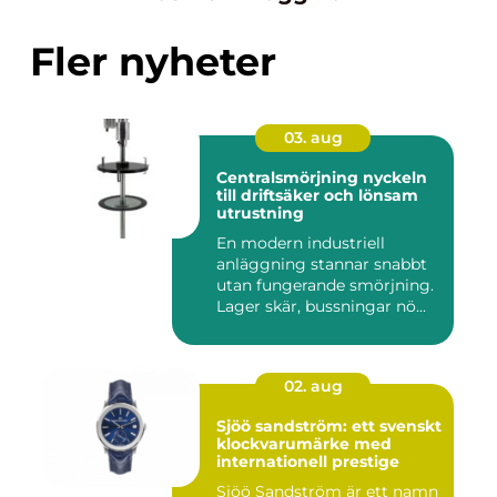
Fler nyheter
03. aug
Centralsmörjning nyckeln
till driftsäker och lönsam
utrustning
En modern industriell
anläggning stannar snabbt
utan fungerande smörjning.
Lager skär, bussningar nö...
02. aug
Sjöö sandström: ett svenskt
klockvarumärke med
internationell prestige
Sjöö Sandström är ett namn