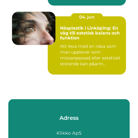
04. jun
Näsplastik i Linköping: En
väg till estetisk balans och
funktion
Att leva med en näsa som
man upplever som
missanpassad eller estetiskt
störande kan p&arin...
Adress