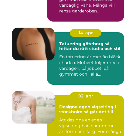
vardaglig vana. Många vill
rensa garderoben...
14. apr
Tatuering göteborg så
hittar du rätt studio och stil
En tatuering är mer än bläck
i huden. Motivet följer med i
vardagen, på jobbet, på
gymmet och i alla...
02. apr
Designa egen vigselring i
stockholm så går det till
Att designa en egen
vigselring handlar om mer
än form och färg. För många