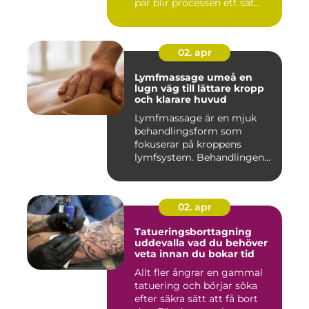
par blir processen ett sät...
02. apr
Lymfmassage umeå en
lugn väg till lättare kropp
och klarare huvud
Lymfmassage är en mjuk
behandlingsform som
fokuserar på kroppens
lymfsystem. Behandlingen
hjälper kr...
02. apr
Tatueringsborttagning
uddevalla vad du behöver
veta innan du bokar tid
Allt fler ångrar en gammal
tatuering och börjar söka
efter säkra sätt att få bort