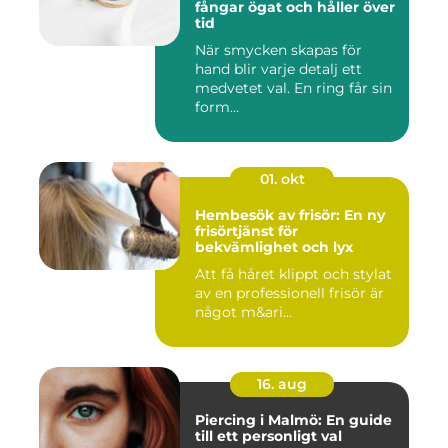
fångar ögat och håller över
tid
När smycken skapas för
hand blir varje detalj ett
medvetet val. En ring får sin
form...
01. okt
Hembesök av frisör: En ny
frisörtjänst för
bekvämlighet och lyx
Att få håret klippt och stylat
av en professionell frisör är
något m&ari...
16. aug
Piercing i Malmö: En guide
till ett personligt val