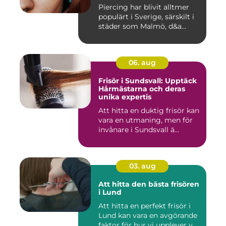
Piercing har blivit alltmer
populärt i Sverige, särskilt i
städer som Malmö, d&a...
06. aug
Frisör i Sundsvall: Upptäck
Hårmästarna och deras
unika expertis
Att hitta en duktig frisör kan
vara en utmaning, men för
invånare i Sundsvall ä...
03. aug
Att hitta den bästa frisören
i Lund
Att hitta en perfekt frisör i
Lund kan vara en avgörande
faktor för hur vi upplever v...