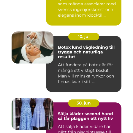
som många associerar med
svensk ingenjörskonst och
elegans inom klocktill...
10. jul
Botox lund vägledning till
trygga och naturliga
resultat
Att fundera på botox är för
många ett viktigt beslut.
Man vill minska rynkor och
finnas kvar i sitt ...
30. jun
Sälja kläder second hand
så får plaggen ett nytt liv
Att sälja kläder vidare har
gått från nischintresse till