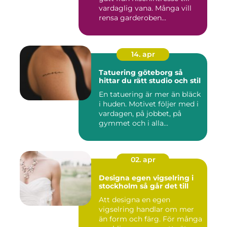
vardaglig vana. Många vill
rensa garderoben...
14. apr
Tatuering göteborg så
hittar du rätt studio och stil
En tatuering är mer än bläck
i huden. Motivet följer med i
vardagen, på jobbet, på
gymmet och i alla...
02. apr
Designa egen vigselring i
stockholm så går det till
Att designa en egen
vigselring handlar om mer
än form och färg. För många