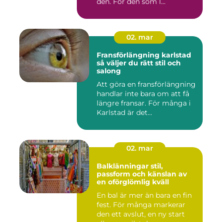
den. För den som l...
02. mar
Fransförlängning karlstad
så väljer du rätt stil och
salong
Att göra en fransförlängning
handlar inte bara om att få
längre fransar. För många i
Karlstad är det...
02. mar
Balklänningar stil,
passform och känslan av
en oförglömlig kväll
En bal är mer än bara en fin
fest. För många markerar
den ett avslut, en ny start