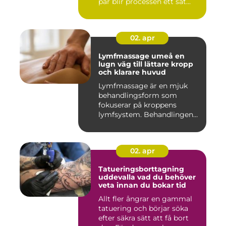
par blir processen ett sät...
02. apr
Lymfmassage umeå en
lugn väg till lättare kropp
och klarare huvud
Lymfmassage är en mjuk
behandlingsform som
fokuserar på kroppens
lymfsystem. Behandlingen
hjälper kr...
02. apr
Tatueringsborttagning
uddevalla vad du behöver
veta innan du bokar tid
Allt fler ångrar en gammal
tatuering och börjar söka
efter säkra sätt att få bort