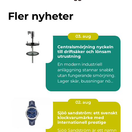
Fler nyheter
03. aug
Centralsmörjning nyckeln
till driftsäker och lönsam
utrustning
En modern industriell
anläggning stannar snabbt
utan fungerande smörjning.
Lager skär, bussningar nö...
02. aug
Sjöö sandström: ett svenskt
klockvarumärke med
internationell prestige
Sjöö Sandström är ett namn