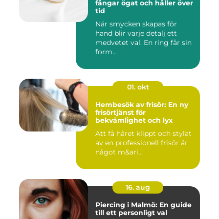
fångar ögat och håller över
tid
När smycken skapas för
hand blir varje detalj ett
medvetet val. En ring får sin
form...
01. okt
Hembesök av frisör: En ny
frisörtjänst för
bekvämlighet och lyx
Att få håret klippt och stylat
av en professionell frisör är
något m&ari...
16. aug
Piercing i Malmö: En guide
till ett personligt val