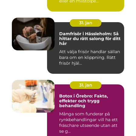
eller en milstolpe...
31. jan
Damfrisör i Hässleholm: Så
hittar du rätt salong för ditt
hår
Att välja frisör handlar sällan
bara om en klippning. Rätt
frisör hjäl...
31. jan
Botox i Örebro: Fakta,
effekter och trygg
behandling
Många som funderar på
rynkbehandlingar vill ha ett
fräschare utseende utan att
se g...