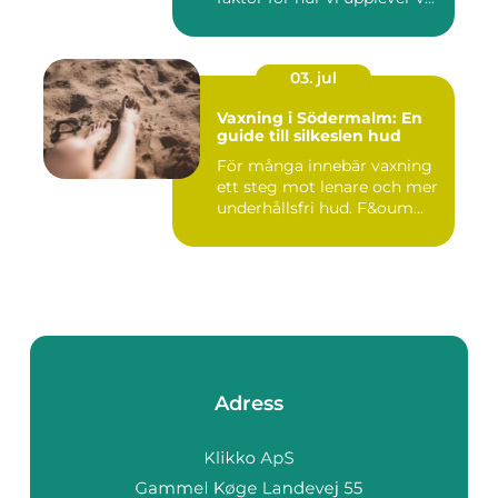
03. jul
Vaxning i Södermalm: En
guide till silkeslen hud
För många innebär vaxning
ett steg mot lenare och mer
underhållsfri hud. F&oum...
Adress