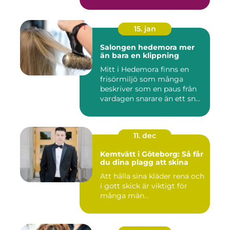
15. jan
Salongen hedemora mer
än bara en klippning
Mitt i Hedemora finns en
frisörmiljö som många
beskriver som en paus från
vardagen snarare än ett sn...
11. dec
Kemtvätt i Göteborg: Så får
du dina plagg att skina
Att hålla sina kläder rena och
i gott skick är viktigt för
många män...