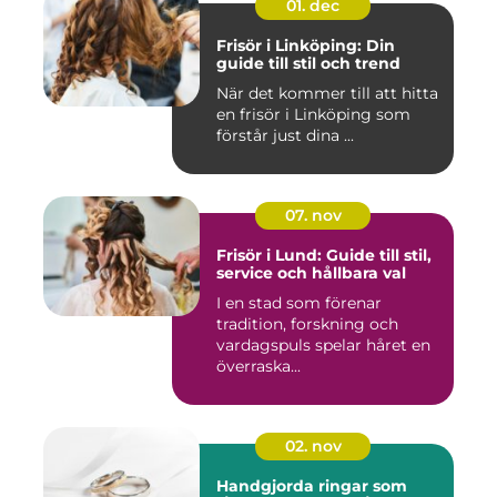
01. dec
Frisör i Linköping: Din
guide till stil och trend
När det kommer till att hitta
en frisör i Linköping som
förstår just dina ...
07. nov
Frisör i Lund: Guide till stil,
service och hållbara val
I en stad som förenar
tradition, forskning och
vardagspuls spelar håret en
överraska...
02. nov
Handgjorda ringar som