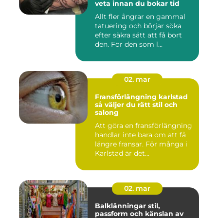
veta innan du bokar tid
Allt fler ångrar en gammal
tatuering och börjar söka
efter säkra sätt att få bort
den. För den som l...
02. mar
Fransförlängning karlstad
så väljer du rätt stil och
salong
Att göra en fransförlängning
handlar inte bara om att få
längre fransar. För många i
Karlstad är det...
02. mar
Balklänningar stil,
passform och känslan av