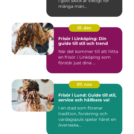
i gott skick är viktigt för
många män...
01. dec
Frisör i Linköping: Din
guide till stil och trend
När det kommer till att hitta
en frisör i Linköping som
förstår just dina ...
07. nov
Frisör i Lund: Guide till stil,
service och hållbara val
I en stad som förenar
tradition, forskning och
vardagspuls spelar håret en
överraska...