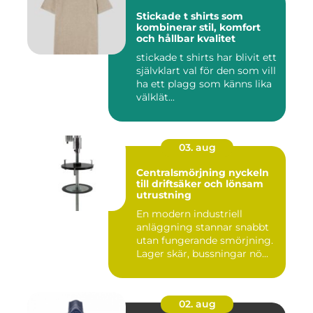
Stickade t shirts som
kombinerar stil, komfort
och hållbar kvalitet
stickade t shirts har blivit ett
självklart val för den som vill
ha ett plagg som känns lika
välklät...
03. aug
Centralsmörjning nyckeln
till driftsäker och lönsam
utrustning
En modern industriell
anläggning stannar snabbt
utan fungerande smörjning.
Lager skär, bussningar nö...
02. aug