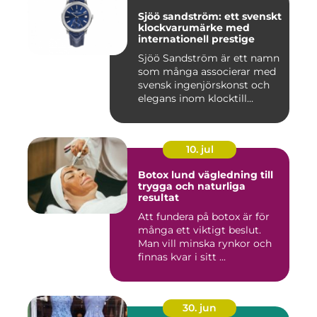
Sjöö sandström: ett svenskt
klockvarumärke med
internationell prestige
Sjöö Sandström är ett namn
som många associerar med
svensk ingenjörskonst och
elegans inom klocktill...
10. jul
Botox lund vägledning till
trygga och naturliga
resultat
Att fundera på botox är för
många ett viktigt beslut.
Man vill minska rynkor och
finnas kvar i sitt ...
30. jun