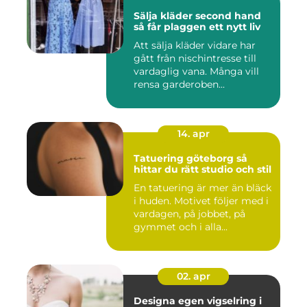
Sälja kläder second hand
så får plaggen ett nytt liv
Att sälja kläder vidare har
gått från nischintresse till
vardaglig vana. Många vill
rensa garderoben...
14. apr
Tatuering göteborg så
hittar du rätt studio och stil
En tatuering är mer än bläck
i huden. Motivet följer med i
vardagen, på jobbet, på
gymmet och i alla...
02. apr
Designa egen vigselring i