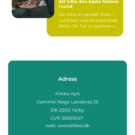
Att hitta den bästa frisören
i Lund
Att hitta en perfekt frisör i
Lund kan vara en avgörande
faktor för hur vi upplever v...
Adress
web:
www.klikko.dk