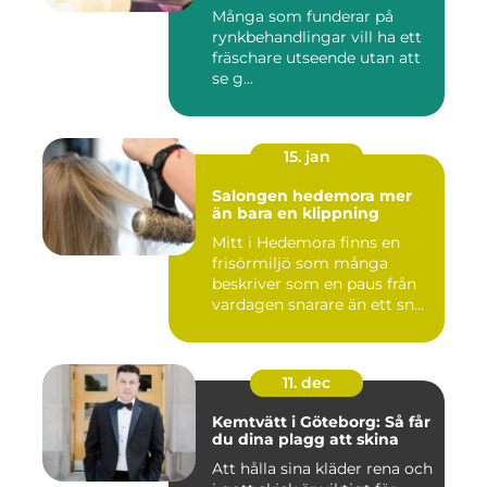
Många som funderar på
rynkbehandlingar vill ha ett
fräschare utseende utan att
se g...
15. jan
Salongen hedemora mer
än bara en klippning
Mitt i Hedemora finns en
frisörmiljö som många
beskriver som en paus från
vardagen snarare än ett sn...
11. dec
Kemtvätt i Göteborg: Så får
du dina plagg att skina
Att hålla sina kläder rena och