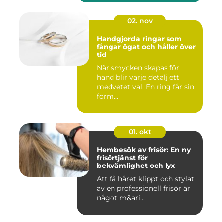
02. nov
Handgjorda ringar som
fångar ögat och håller över
tid
När smycken skapas för
hand blir varje detalj ett
medvetet val. En ring får sin
form...
01. okt
Hembesök av frisör: En ny
frisörtjänst för
bekvämlighet och lyx
Att få håret klippt och stylat
av en professionell frisör är
något m&ari...