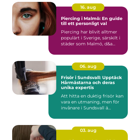
16. aug
Piercing i Malmö: En guide
till ett personligt val
Piercing har blivit alltmer
populärt i Sverige, särskilt i
städer som Malmö, d&a...
06. aug
Frisör i Sundsvall: Upptäck
Hårmästarna och deras
unika expertis
Att hitta en duktig frisör kan
vara en utmaning, men för
invånare i Sundsvall ä...
03. aug