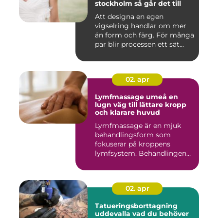
stockholm så går det till
Att designa en egen
vigselring handlar om mer
än form och färg. För många
par blir processen ett sät...
02. apr
Lymfmassage umeå en
lugn väg till lättare kropp
och klarare huvud
Lymfmassage är en mjuk
behandlingsform som
fokuserar på kroppens
lymfsystem. Behandlingen
hjälper kr...
02. apr
Tatueringsborttagning
uddevalla vad du behöver