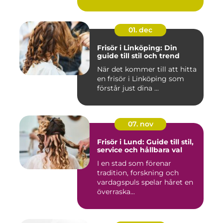
01. dec
Frisör i Linköping: Din
guide till stil och trend
När det kommer till att hitta
en frisör i Linköping som
förstår just dina ...
07. nov
Frisör i Lund: Guide till stil,
service och hållbara val
I en stad som förenar
tradition, forskning och
vardagspuls spelar håret en
överraska...