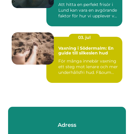
Att hitta en perfekt frisör i
Lund kan vara en avgörande
faktor för hur vi upplever v...
03. jul
Vaxning i Södermalm: En
guide till silkeslen hud
För många innebär vaxning
ett steg mot lenare och mer
underhållsfri hud. F&oum...
Adress