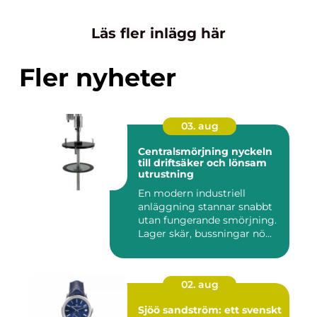
Läs fler inlägg här
Fler nyheter
03. aug
Centralsmörjning nyckeln
till driftsäker och lönsam
utrustning
En modern industriell
anläggning stannar snabbt
utan fungerande smörjning.
Lager skär, bussningar nö...
02. aug
Sjöö sandström: ett svenskt