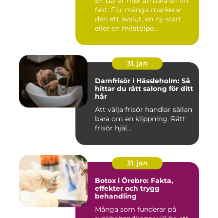
En bal är mer än bara en fin
fest. För många markerar
den ett avslut, en ny start
eller en milstolpe...
31. jan
Damfrisör i Hässleholm: Så
hittar du rätt salong för ditt
hår
Att välja frisör handlar sällan
bara om en klippning. Rätt
frisör hjäl...
31. jan
Botox i Örebro: Fakta,
effekter och trygg
behandling
Många som funderar på