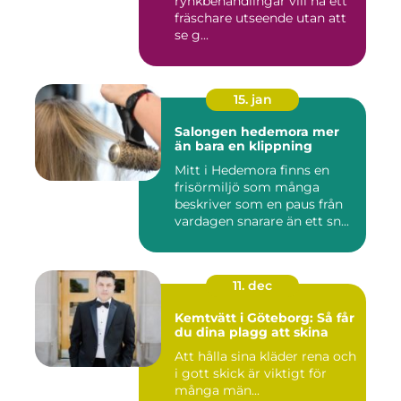
rynkbehandlingar vill ha ett
fräschare utseende utan att
se g...
15. jan
Salongen hedemora mer
än bara en klippning
Mitt i Hedemora finns en
frisörmiljö som många
beskriver som en paus från
vardagen snarare än ett sn...
11. dec
Kemtvätt i Göteborg: Så får
du dina plagg att skina
Att hålla sina kläder rena och
i gott skick är viktigt för
många män...