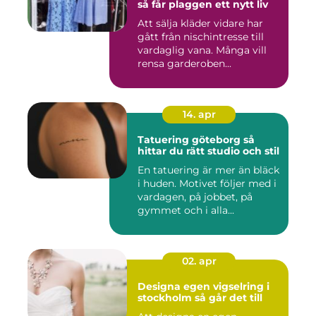
så får plaggen ett nytt liv
Att sälja kläder vidare har
gått från nischintresse till
vardaglig vana. Många vill
rensa garderoben...
14. apr
Tatuering göteborg så
hittar du rätt studio och stil
En tatuering är mer än bläck
i huden. Motivet följer med i
vardagen, på jobbet, på
gymmet och i alla...
02. apr
Designa egen vigselring i
stockholm så går det till