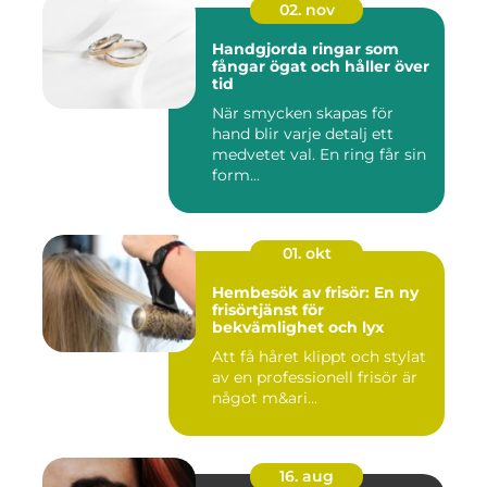
02. nov
Handgjorda ringar som
fångar ögat och håller över
tid
När smycken skapas för
hand blir varje detalj ett
medvetet val. En ring får sin
form...
01. okt
Hembesök av frisör: En ny
frisörtjänst för
bekvämlighet och lyx
Att få håret klippt och stylat
av en professionell frisör är
något m&ari...
16. aug