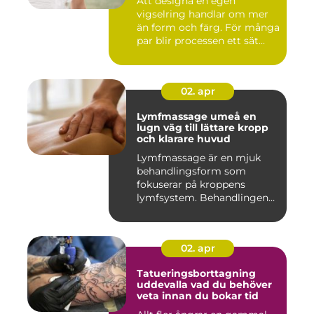
Att designa en egen
vigselring handlar om mer
än form och färg. För många
par blir processen ett sät...
02. apr
Lymfmassage umeå en
lugn väg till lättare kropp
och klarare huvud
Lymfmassage är en mjuk
behandlingsform som
fokuserar på kroppens
lymfsystem. Behandlingen
hjälper kr...
02. apr
Tatueringsborttagning
uddevalla vad du behöver
veta innan du bokar tid