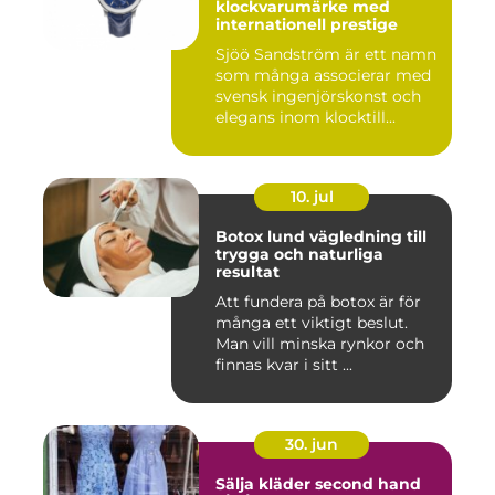
klockvarumärke med
internationell prestige
Sjöö Sandström är ett namn
som många associerar med
svensk ingenjörskonst och
elegans inom klocktill...
10. jul
Botox lund vägledning till
trygga och naturliga
resultat
Att fundera på botox är för
många ett viktigt beslut.
Man vill minska rynkor och
finnas kvar i sitt ...
30. jun
Sälja kläder second hand