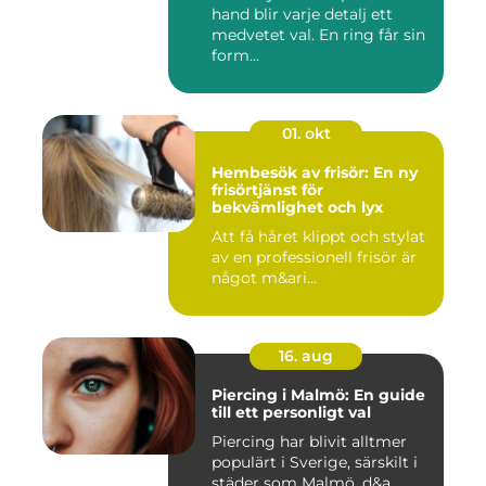
hand blir varje detalj ett
medvetet val. En ring får sin
form...
01. okt
Hembesök av frisör: En ny
frisörtjänst för
bekvämlighet och lyx
Att få håret klippt och stylat
av en professionell frisör är
något m&ari...
16. aug
Piercing i Malmö: En guide
till ett personligt val
Piercing har blivit alltmer
populärt i Sverige, särskilt i
städer som Malmö, d&a...