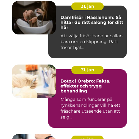
31. jan
Damfrisör i Hässleholm: Så
hittar du rätt salong för ditt
hår
Att välja frisör handlar sällan
bara om en klippning. Rätt
frisör hjäl...
31. jan
Botox i Örebro: Fakta,
effekter och trygg
behandling
Många som funderar på
rynkbehandlingar vill ha ett
fräschare utseende utan att
se g...