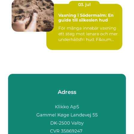
03. jul
Vaxning i Södermalm: En
guide till silkeslen hud
För många innebär vaxning
ett steg mot lenare och mer
underhållsfri hud. F&oum...
Adress