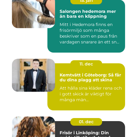
15. jan
Salongen hedemora mer
än bara en klippning
Mitt i Hedemora finns en
frisörmiljö som många
beskriver som en paus från
vardagen snarare än ett sn...
11. dec
Kemtvätt i Göteborg: Så får
du dina plagg att skina
Att hålla sina kläder rena och
i gott skick är viktigt för
många män...
01. dec
Frisör i Linköping: Din