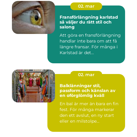
02. mar
Fransförlängning karlstad
så väljer du rätt stil och
salong
Att göra en fransförlängning
handlar inte bara om att få
längre fransar. För många i
Karlstad är det...
02. mar
Balklänningar stil,
passform och känslan av
en oförglömlig kväll
En bal är mer än bara en fin
fest. För många markerar
den ett avslut, en ny start
eller en milstolpe...