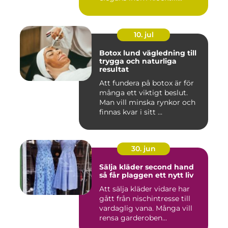
10. jul
Botox lund vägledning till
trygga och naturliga
resultat
Att fundera på botox är för
många ett viktigt beslut.
Man vill minska rynkor och
finnas kvar i sitt ...
30. jun
Sälja kläder second hand
så får plaggen ett nytt liv
Att sälja kläder vidare har
gått från nischintresse till
vardaglig vana. Många vill
rensa garderoben...