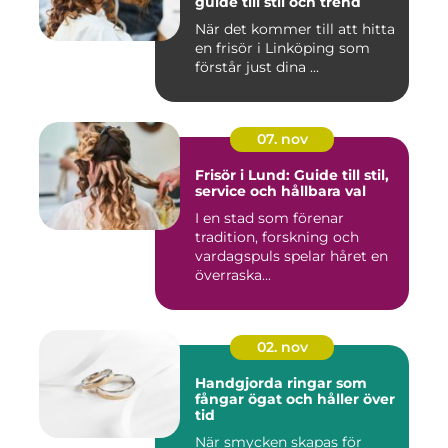
guide till stil och trend
När det kommer till att hitta
en frisör i Linköping som
förstår just dina ...
07. nov
Frisör i Lund: Guide till stil,
service och hållbara val
I en stad som förenar
tradition, forskning och
vardagspuls spelar håret en
överraska...
02. nov
Handgjorda ringar som
fångar ögat och håller över
tid
När smycken skapas för