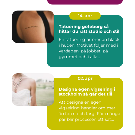
14. apr
Tatuering göteborg så
hittar du rätt studio och stil
En tatuering är mer än bläck
i huden. Motivet följer med i
vardagen, på jobbet, på
gymmet och i alla...
02. apr
Designa egen vigselring i
stockholm så går det till
Att designa en egen
vigselring handlar om mer
än form och färg. För många
par blir processen ett sät...