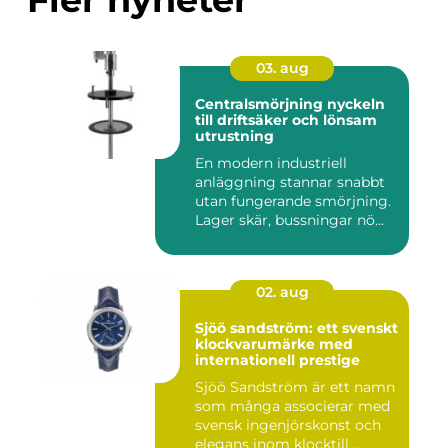
03. aug
Centralsmörjning nyckeln
till driftsäker och lönsam
utrustning
En modern industriell
anläggning stannar snabbt
utan fungerande smörjning.
Lager skär, bussningar nö...
02. aug
Sjöö sandström: ett svenskt
klockvarumärke med
internationell prestige
Sjöö Sandström är ett namn
som många associerar med
svensk ingenjörskonst och
elegans inom klocktill...