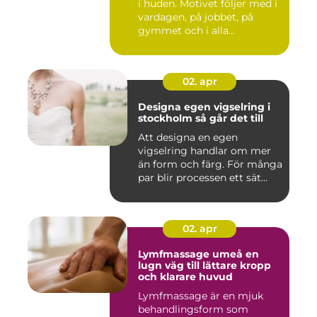
i huden. Motivet följer med i
vardagen, på jobbet, på
gymmet och i alla...
02. apr
Designa egen vigselring i
stockholm så går det till
Att designa en egen
vigselring handlar om mer
än form och färg. För många
par blir processen ett sät...
02. apr
Lymfmassage umeå en
lugn väg till lättare kropp
och klarare huvud
Lymfmassage är en mjuk
behandlingsform som