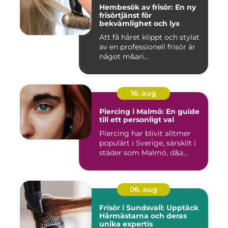
Hembesök av frisör: En ny
frisörtjänst för
bekvämlighet och lyx
Att få håret klippt och stylat
av en professionell frisör är
något m&ari...
16. aug
Piercing i Malmö: En guide
till ett personligt val
Piercing har blivit alltmer
populärt i Sverige, särskilt i
städer som Malmö, d&a...
06. aug
Frisör i Sundsvall: Upptäck
Hårmästarna och deras
unika expertis