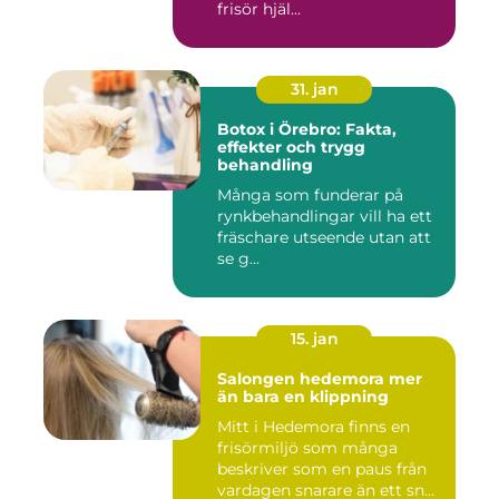
frisör hjäl...
31. jan
Botox i Örebro: Fakta,
effekter och trygg
behandling
Många som funderar på
rynkbehandlingar vill ha ett
fräschare utseende utan att
se g...
15. jan
Salongen hedemora mer
än bara en klippning
Mitt i Hedemora finns en
frisörmiljö som många
beskriver som en paus från
vardagen snarare än ett sn...