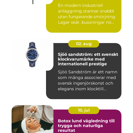
En modern industriell
anläggning stannar snabbt
utan fungerande smörjning.
Lager skär, bussningar nö...
02. aug
Sjöö sandström: ett svenskt
klockvarumärke med
internationell prestige
Sjöö Sandström är ett namn
som många associerar med
svensk ingenjörskonst och
elegans inom klocktill...
10. jul
Botox lund vägledning till
trygga och naturliga
resultat