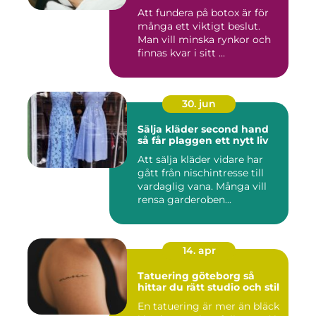
Att fundera på botox är för
många ett viktigt beslut.
Man vill minska rynkor och
finnas kvar i sitt ...
30. jun
Sälja kläder second hand
så får plaggen ett nytt liv
Att sälja kläder vidare har
gått från nischintresse till
vardaglig vana. Många vill
rensa garderoben...
14. apr
Tatuering göteborg så
hittar du rätt studio och stil
En tatuering är mer än bläck