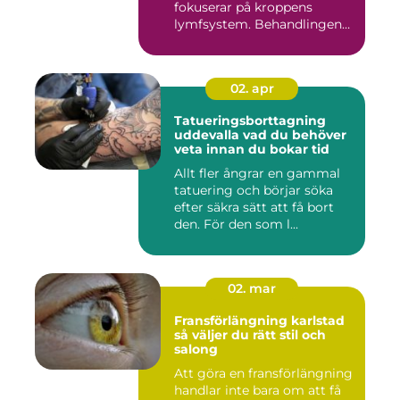
fokuserar på kroppens
lymfsystem. Behandlingen
hjälper kr...
02. apr
Tatueringsborttagning
uddevalla vad du behöver
veta innan du bokar tid
Allt fler ångrar en gammal
tatuering och börjar söka
efter säkra sätt att få bort
den. För den som l...
02. mar
Fransförlängning karlstad
så väljer du rätt stil och
salong
Att göra en fransförlängning
handlar inte bara om att få