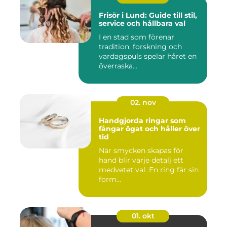
Frisör i Lund: Guide till stil,
service och hållbara val
I en stad som förenar
tradition, forskning och
vardagspuls spelar håret en
överraska...
02. nov
Handgjorda ringar som
fångar ögat och håller över
tid
När smycken skapas för
hand blir varje detalj ett
medvetet val. En ring får sin
form...
01. okt