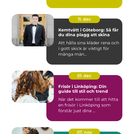
11. dec
Kemtvätt i Göteborg: Så får
du dina plagg att skina
Att hålla sina kläder rena och
i gott skick är viktigt för
många män...
01. dec
Frisör i Linköping: Din
guide till stil och trend
När det kommer till att hitta
en frisör i Linköping som
förstår just dina ...
07. nov