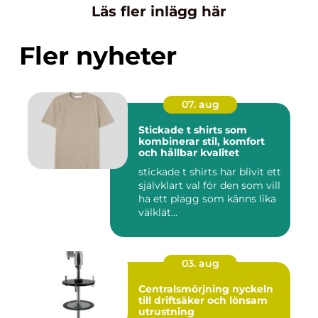
Läs fler inlägg här
Fler nyheter
07. aug
Stickade t shirts som
kombinerar stil, komfort
och hållbar kvalitet
stickade t shirts har blivit ett
självklart val för den som vill
ha ett plagg som känns lika
välklät...
03. aug
Centralsmörjning nyckeln
till driftsäker och lönsam
utrustning