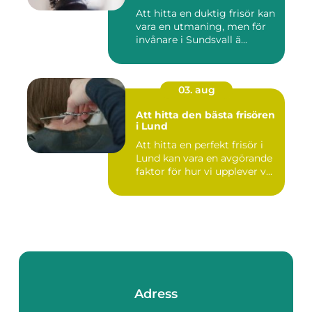
Att hitta en duktig frisör kan
vara en utmaning, men för
invånare i Sundsvall ä...
03. aug
Att hitta den bästa frisören
i Lund
Att hitta en perfekt frisör i
Lund kan vara en avgörande
faktor för hur vi upplever v...
Adress