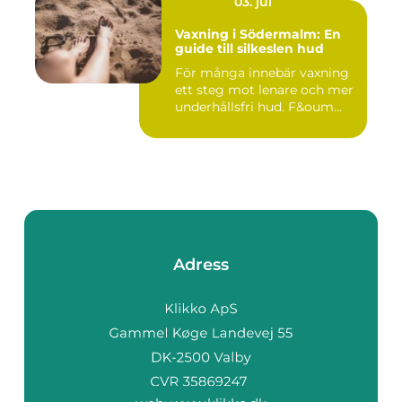
03. jul
Vaxning i Södermalm: En
guide till silkeslen hud
För många innebär vaxning
ett steg mot lenare och mer
underhållsfri hud. F&oum...
Adress