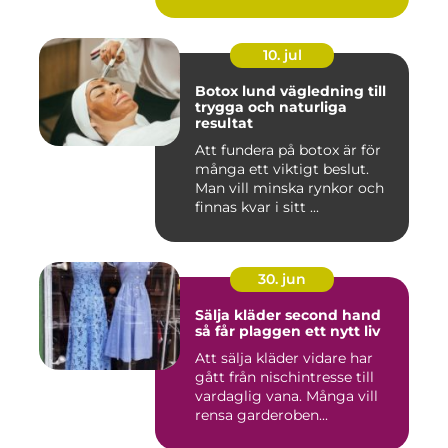
10. jul
Botox lund vägledning till
trygga och naturliga
resultat
Att fundera på botox är för
många ett viktigt beslut.
Man vill minska rynkor och
finnas kvar i sitt ...
30. jun
Sälja kläder second hand
så får plaggen ett nytt liv
Att sälja kläder vidare har
gått från nischintresse till
vardaglig vana. Många vill
rensa garderoben...