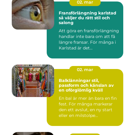
02. mar
Fransförlängning karlstad
så väljer du rätt stil och
salong
Att göra en fransförlängning
handlar inte bara om att få
längre fransar. För många i
Karlstad är det...
02. mar
Balklänningar stil,
passform och känslan av
en oförglömlig kväll
En bal är mer än bara en fin
fest. För många markerar
den ett avslut, en ny start
eller en milstolpe...