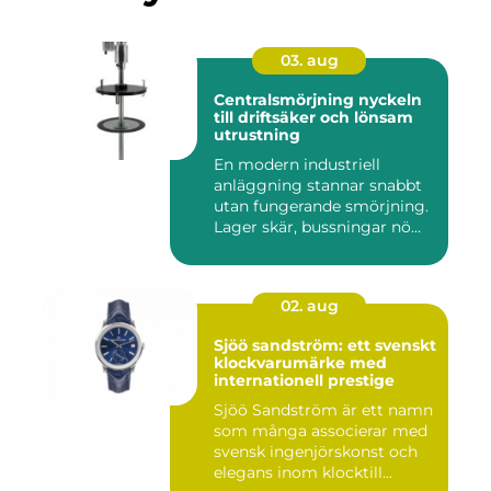
03. aug
Centralsmörjning nyckeln
till driftsäker och lönsam
utrustning
En modern industriell
anläggning stannar snabbt
utan fungerande smörjning.
Lager skär, bussningar nö...
02. aug
Sjöö sandström: ett svenskt
klockvarumärke med
internationell prestige
Sjöö Sandström är ett namn
som många associerar med
svensk ingenjörskonst och
elegans inom klocktill...