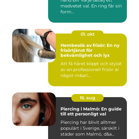
hand blir varje detalj ett
medvetet val. En ring får sin
form...
01. okt
Hembesök av frisör: En ny
frisörtjänst för
bekvämlighet och lyx
Att få håret klippt och stylat
av en professionell frisör är
något m&ari...
16. aug
Piercing i Malmö: En guide
till ett personligt val
Piercing har blivit alltmer
populärt i Sverige, särskilt i
städer som Malmö, d&a...