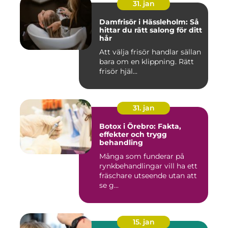
31. jan
Damfrisör i Hässleholm: Så
hittar du rätt salong för ditt
hår
Att välja frisör handlar sällan
bara om en klippning. Rätt
frisör hjäl...
31. jan
Botox i Örebro: Fakta,
effekter och trygg
behandling
Många som funderar på
rynkbehandlingar vill ha ett
fräschare utseende utan att
se g...
15. jan