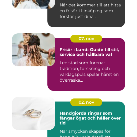
När det kommer till att hitta
en frisör i Linköping som
förstår just dina ...
07. nov
Frisör i Lund: Guide till stil,
service och hållbara val
I en stad som förenar
tradition, forskning och
vardagspuls spelar håret en
överraska...
02. nov
Handgjorda ringar som
fångar ögat och håller över
tid
När smycken skapas för