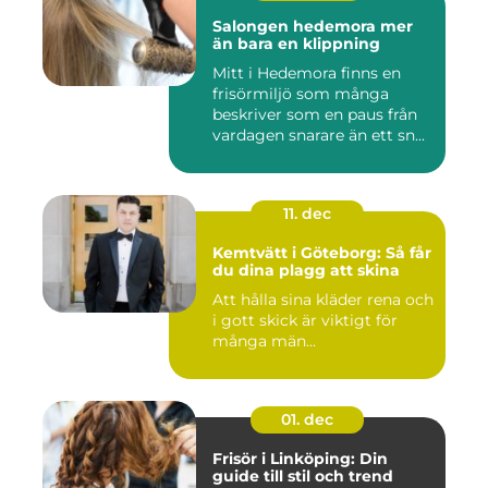
Salongen hedemora mer
än bara en klippning
Mitt i Hedemora finns en
frisörmiljö som många
beskriver som en paus från
vardagen snarare än ett sn...
11. dec
Kemtvätt i Göteborg: Så får
du dina plagg att skina
Att hålla sina kläder rena och
i gott skick är viktigt för
många män...
01. dec
Frisör i Linköping: Din
guide till stil och trend