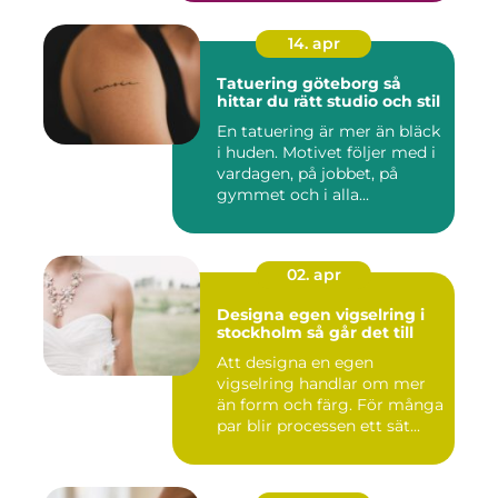
14. apr
Tatuering göteborg så
hittar du rätt studio och stil
En tatuering är mer än bläck
i huden. Motivet följer med i
vardagen, på jobbet, på
gymmet och i alla...
02. apr
Designa egen vigselring i
stockholm så går det till
Att designa en egen
vigselring handlar om mer
än form och färg. För många
par blir processen ett sät...