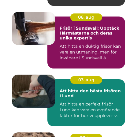
06. aug
Frisör i Sundsvall: Upptäck
Hårmästarna och deras
unika expertis
Att hitta en duktig frisör kan
vara en utmaning, men för
invånare i Sundsvall ä...
03. aug
Att hitta den bästa frisören
i Lund
Att hitta en perfekt frisör i
Lund kan vara en avgörande
faktor för hur vi upplever v...