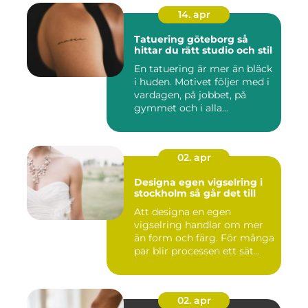
14. apr
Tatuering göteborg så
hittar du rätt studio och stil
En tatuering är mer än bläck
i huden. Motivet följer med i
vardagen, på jobbet, på
gymmet och i alla...
02. apr
Designa egen vigselring i
stockholm så går det till
Att designa en egen
vigselring handlar om mer
än form och färg. För många
par blir processen ett sät...
02. apr