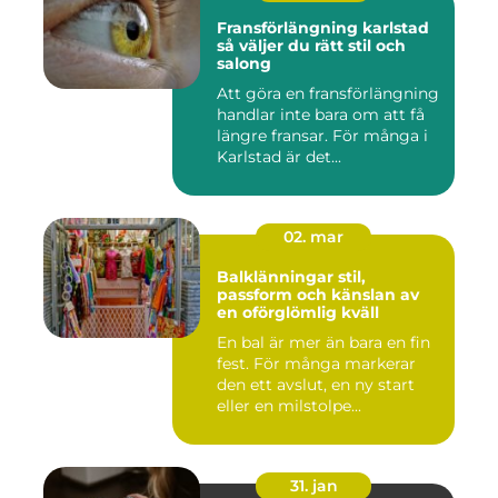
Fransförlängning karlstad
så väljer du rätt stil och
salong
Att göra en fransförlängning
handlar inte bara om att få
längre fransar. För många i
Karlstad är det...
02. mar
Balklänningar stil,
passform och känslan av
en oförglömlig kväll
En bal är mer än bara en fin
fest. För många markerar
den ett avslut, en ny start
eller en milstolpe...
31. jan