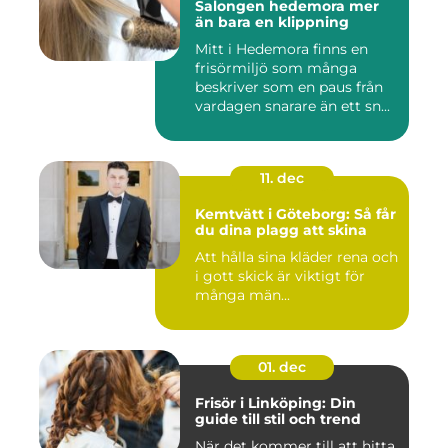
Salongen hedemora mer
än bara en klippning
Mitt i Hedemora finns en
frisörmiljö som många
beskriver som en paus från
vardagen snarare än ett sn...
11. dec
Kemtvätt i Göteborg: Så får
du dina plagg att skina
Att hålla sina kläder rena och
i gott skick är viktigt för
många män...
01. dec
Frisör i Linköping: Din
guide till stil och trend
När det kommer till att hitta