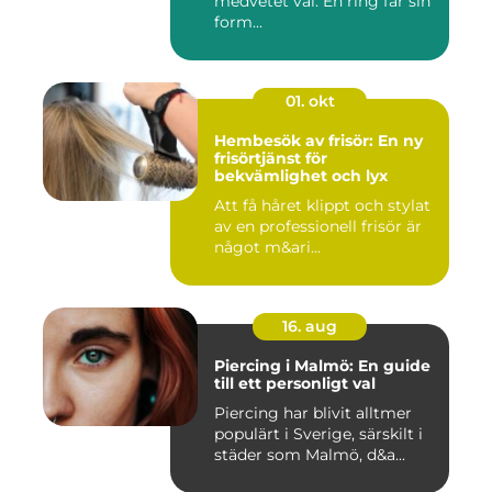
medvetet val. En ring får sin
form...
01. okt
Hembesök av frisör: En ny
frisörtjänst för
bekvämlighet och lyx
Att få håret klippt och stylat
av en professionell frisör är
något m&ari...
16. aug
Piercing i Malmö: En guide
till ett personligt val
Piercing har blivit alltmer
populärt i Sverige, särskilt i
städer som Malmö, d&a...