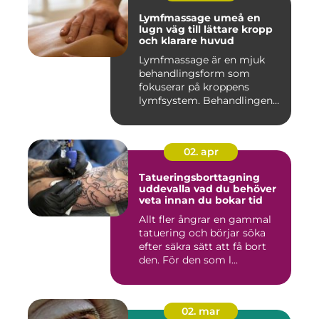
Lymfmassage umeå en
lugn väg till lättare kropp
och klarare huvud
Lymfmassage är en mjuk
behandlingsform som
fokuserar på kroppens
lymfsystem. Behandlingen
hjälper kr...
02. apr
Tatueringsborttagning
uddevalla vad du behöver
veta innan du bokar tid
Allt fler ångrar en gammal
tatuering och börjar söka
efter säkra sätt att få bort
den. För den som l...
02. mar