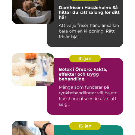
Damfrisör i Hässleholm: Så
hittar du rätt salong för ditt
hår
Att välja frisör handlar sällan
bara om en klippning. Rätt
frisör hjäl...
31. jan
Botox i Örebro: Fakta,
effekter och trygg
behandling
Många som funderar på
rynkbehandlingar vill ha ett
fräschare utseende utan att
se g...
15. jan