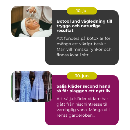
10. jul
Botox lund vägledning till
trygga och naturliga
resultat
Att fundera på botox är för
många ett viktigt beslut.
Man vill minska rynkor och
finnas kvar i sitt ...
30. jun
Sälja kläder second hand
så får plaggen ett nytt liv
Att sälja kläder vidare har
gått från nischintresse till
vardaglig vana. Många vill
rensa garderoben...