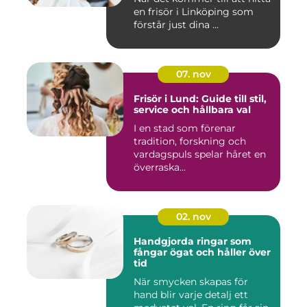
en frisör i Linköping som
förstår just dina ...
07. nov
Frisör i Lund: Guide till stil,
service och hållbara val
I en stad som förenar
tradition, forskning och
vardagspuls spelar håret en
överraska...
02. nov
Handgjorda ringar som
fångar ögat och håller över
tid
När smycken skapas för
hand blir varje detalj ett