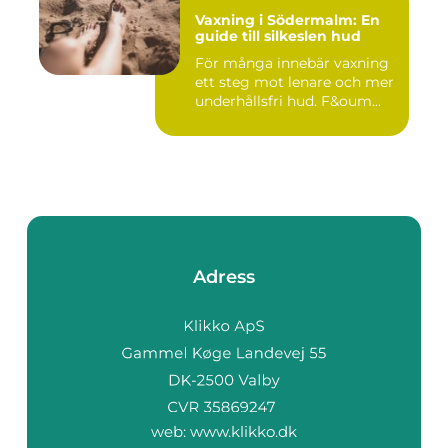
Vaxning i Södermalm: En
guide till silkeslen hud
För många innebär vaxning
ett steg mot lenare och mer
underhållsfri hud. F&oum...
Adress
web:
www.klikko.dk