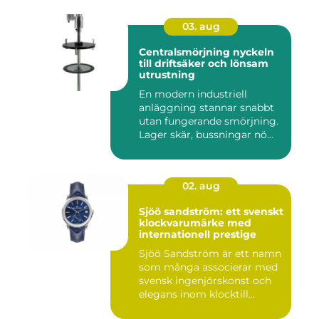
03. aug
Centralsmörjning nyckeln
till driftsäker och lönsam
utrustning
En modern industriell
anläggning stannar snabbt
utan fungerande smörjning.
Lager skär, bussningar nö...
02. aug
Sjöö sandström: ett svenskt
klockvarumärke med
internationell prestige
Sjöö Sandström är ett namn
som många associerar med
svensk ingenjörskonst och
elegans inom klocktill...