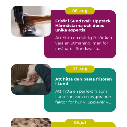
06. aug
Frisör i Sundsvall: Upptäck
Hårmästarna och deras
unika expertis
Att hitta en duktig frisör kan
vara en utmaning, men för
invånare i Sundsvall ä...
03. aug
Att hitta den bästa frisören
i Lund
Att hitta en perfekt frisör i
Lund kan vara en avgörande
faktor för hur vi upplever v...
03. jul