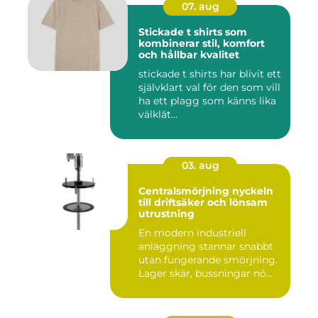
07. aug
Stickade t shirts som
kombinerar stil, komfort
och hållbar kvalitet
stickade t shirts har blivit ett
självklart val för den som vill
ha ett plagg som känns lika
välklät...
03. aug
Centralsmörjning nyckeln
till driftsäker och lönsam
utrustning
En modern industriell
anläggning stannar snabbt
utan fungerande smörjning.
Lager skär, bussningar nö...