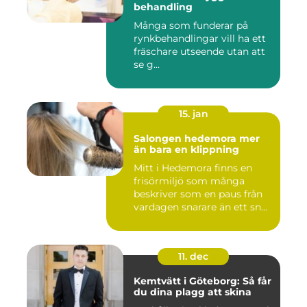
behandling
Många som funderar på
rynkbehandlingar vill ha ett
fräschare utseende utan att
se g...
15. jan
Salongen hedemora mer
än bara en klippning
Mitt i Hedemora finns en
frisörmiljö som många
beskriver som en paus från
vardagen snarare än ett sn...
11. dec
Kemtvätt i Göteborg: Så får
du dina plagg att skina