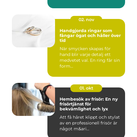
02. nov
Handgjorda ringar som
fångar ögat och håller över
tid
När smycken skapas för
hand blir varje detalj ett
medvetet val. En ring får sin
form...
01. okt
Hembesök av frisör: En ny
frisörtjänst för
bekvämlighet och lyx
Att få håret klippt och stylat
av en professionell frisör är
något m&ari...