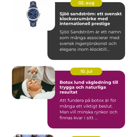
02. aug
Sjöö sandström: ett svenskt
klockvarumärke med
internationell prestige
Sjöö Sandström är ett namn
som många associerar med
svensk ingenjörskonst och
elegans inom klocktill...
10. jul
Botox lund vägledning till
trygga och naturliga
resultat
Att fundera på botox är för
många ett viktigt beslut.
Man vill minska rynkor och
finnas kvar i sitt ...