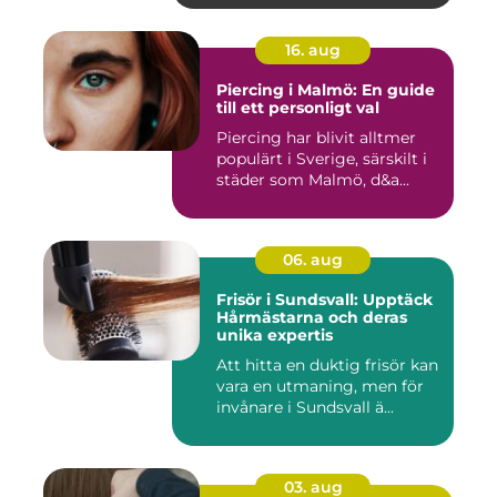
16. aug
Piercing i Malmö: En guide
till ett personligt val
Piercing har blivit alltmer
populärt i Sverige, särskilt i
städer som Malmö, d&a...
06. aug
Frisör i Sundsvall: Upptäck
Hårmästarna och deras
unika expertis
Att hitta en duktig frisör kan
vara en utmaning, men för
invånare i Sundsvall ä...
03. aug