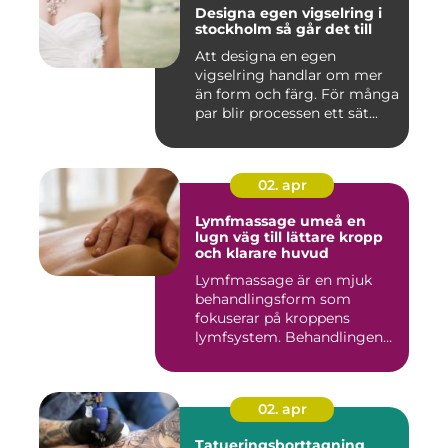
Designa egen vigselring i
stockholm så går det till
Att designa en egen
vigselring handlar om mer
än form och färg. För många
par blir processen ett sät...
02. apr
Lymfmassage umeå en
lugn väg till lättare kropp
och klarare huvud
Lymfmassage är en mjuk
behandlingsform som
fokuserar på kroppens
lymfsystem. Behandlingen
hjälper kr...
02. apr
Tatueringsborttagning