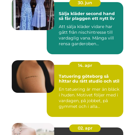
30. jun
Sälja kläder second hand
så får plaggen ett nytt liv
Att sälja kläder vidare har
gått från nischintresse till
vardaglig vana. Många vill
rensa garderoben...
14. apr
Tatuering göteborg så
hittar du rätt studio och stil
En tatuering är mer än bläck
i huden. Motivet följer med i
vardagen, på jobbet, på
gymmet och i alla...
02. apr