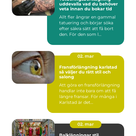
uddevalla vad du behöver
veta innan du bokar tid
Allt fler ångrar en gammal
tatuering och börjar söka
efter säkra sätt att få bort
den. För den som l...
02. mar
Fransförlängning karlstad
så väljer du rätt stil och
salong
Att göra en fransförlängning
handlar inte bara om att få
längre fransar. För många i
Karlstad är det...
02. mar
Balklänningar stil,