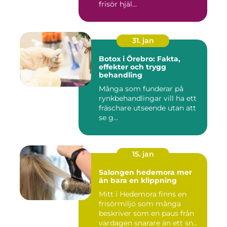
frisör hjäl...
31. jan
Botox i Örebro: Fakta,
effekter och trygg
behandling
Många som funderar på
rynkbehandlingar vill ha ett
fräschare utseende utan att
se g...
15. jan
Salongen hedemora mer
än bara en klippning
Mitt i Hedemora finns en
frisörmiljö som många
beskriver som en paus från
vardagen snarare än ett sn...