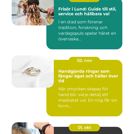
Frisör i Lund: Guide till stil,
service och hållbara val
I en stad som förenar
tradition, forskning och
vardagspuls spelar håret en
överraska...
02. nov
Handgjorda ringar som
fångar ögat och håller över
tid
När smycken skapas för
hand blir varje detalj ett
medvetet val. En ring får sin
form...
01. okt