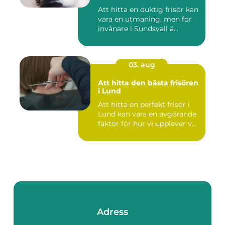
Att hitta en duktig frisör kan
vara en utmaning, men för
invånare i Sundsvall ä...
03. aug
Att hitta den bästa frisören
i Lund
Att hitta en perfekt frisör i
Lund kan vara en avgörande
faktor för hur vi upplever v...
Adress