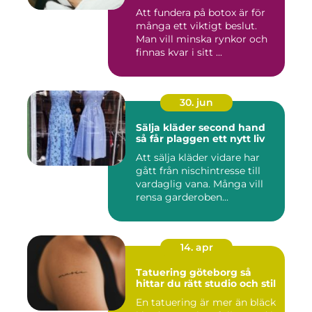
Att fundera på botox är för
många ett viktigt beslut.
Man vill minska rynkor och
finnas kvar i sitt ...
30. jun
Sälja kläder second hand
så får plaggen ett nytt liv
Att sälja kläder vidare har
gått från nischintresse till
vardaglig vana. Många vill
rensa garderoben...
14. apr
Tatuering göteborg så
hittar du rätt studio och stil
En tatuering är mer än bläck