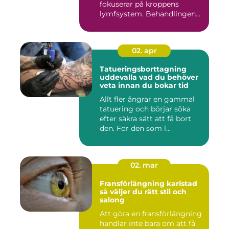
fokuserar på kroppens
lymfsystem. Behandlingen
hjälper kr...
02. apr
Tatueringsborttagning
uddevalla vad du behöver
veta innan du bokar tid
Allt fler ångrar en gammal
tatuering och börjar söka
efter säkra sätt att få bort
den. För den som l...
02. mar
Fransförlängning karlstad
så väljer du rätt stil och
salong
Att göra en fransförlängning
handlar inte bara om att få