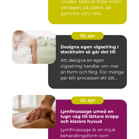
i huden. Motivet följer med i
vardagen, på jobbet, på
gymmet och i alla...
02. apr
Designa egen vigselring i
stockholm så går det till
Att designa en egen
vigselring handlar om mer
än form och färg. För många
par blir processen ett sät...
02. apr
Lymfmassage umeå en
lugn väg till lättare kropp
och klarare huvud
Lymfmassage är en mjuk
behandlingsform som