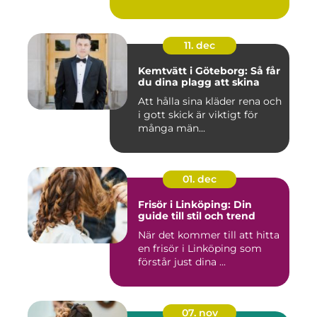
11. dec
Kemtvätt i Göteborg: Så får
du dina plagg att skina
Att hålla sina kläder rena och
i gott skick är viktigt för
många män...
01. dec
Frisör i Linköping: Din
guide till stil och trend
När det kommer till att hitta
en frisör i Linköping som
förstår just dina ...
07. nov