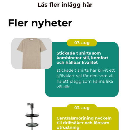
Läs fler inlägg här
Fler nyheter
07. aug
Stickade t shirts som
kombinerar stil, komfort
och hållbar kvalitet
stickade t shirts har blivit ett
självklart val för den som vill
ha ett plagg som känns lika
välklät...
03. aug
Centralsmörjning nyckeln
till driftsäker och lönsam
utrustning