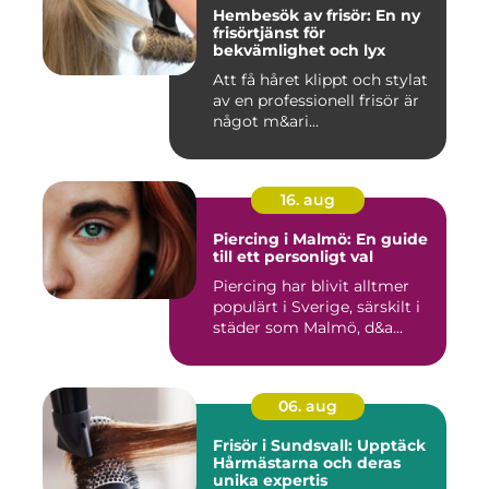
Hembesök av frisör: En ny
frisörtjänst för
bekvämlighet och lyx
Att få håret klippt och stylat
av en professionell frisör är
något m&ari...
16. aug
Piercing i Malmö: En guide
till ett personligt val
Piercing har blivit alltmer
populärt i Sverige, särskilt i
städer som Malmö, d&a...
06. aug
Frisör i Sundsvall: Upptäck
Hårmästarna och deras
unika expertis