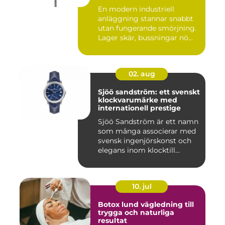
En modern industriell
anläggning stannar snabbt
utan fungerande smörjning.
Lager skär, bussningar nö...
02. aug
Sjöö sandström: ett svenskt
klockvarumärke med
internationell prestige
Sjöö Sandström är ett namn
som många associerar med
svensk ingenjörskonst och
elegans inom klocktill...
10. jul
Botox lund vägledning till
trygga och naturliga
resultat