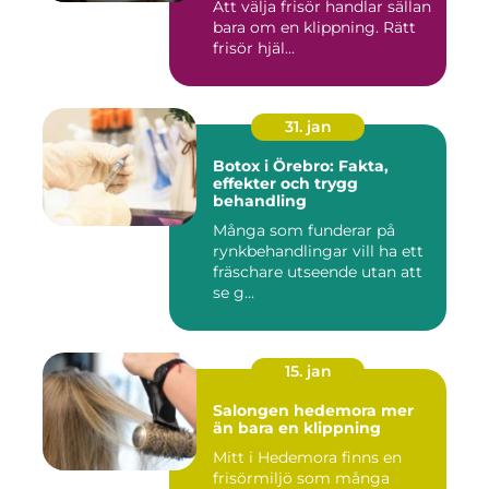
Att välja frisör handlar sällan
bara om en klippning. Rätt
frisör hjäl...
31. jan
Botox i Örebro: Fakta,
effekter och trygg
behandling
Många som funderar på
rynkbehandlingar vill ha ett
fräschare utseende utan att
se g...
15. jan
Salongen hedemora mer
än bara en klippning
Mitt i Hedemora finns en
frisörmiljö som många