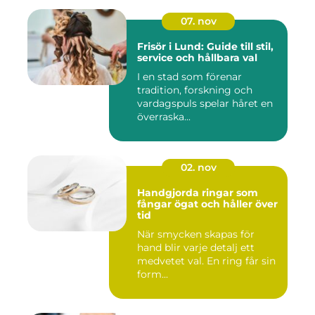
07. nov
Frisör i Lund: Guide till stil,
service och hållbara val
I en stad som förenar
tradition, forskning och
vardagspuls spelar håret en
överraska...
02. nov
Handgjorda ringar som
fångar ögat och håller över
tid
När smycken skapas för
hand blir varje detalj ett
medvetet val. En ring får sin
form...