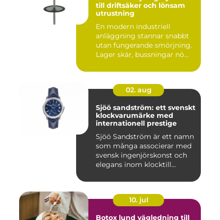
till driftsäker och lönsam
utrustning
En modern industriell
anläggning stannar snabbt
utan fungerande smörjning.
Lager skär, bussningar nö...
02. aug
Sjöö sandström: ett svenskt
klockvarumärke med
internationell prestige
Sjöö Sandström är ett namn
som många associerar med
svensk ingenjörskonst och
elegans inom klocktill...
10. jul
Botox lund vägledning till