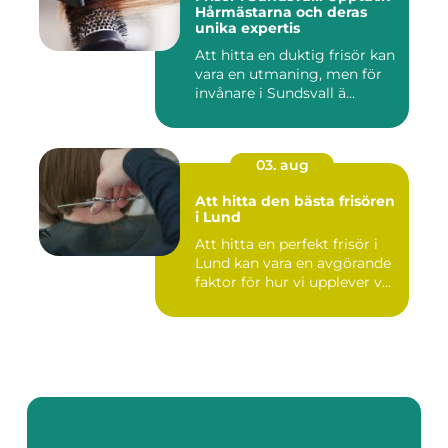
Hårmästarna och deras
unika expertis
Att hitta en duktig frisör kan
vara en utmaning, men för
invånare i Sundsvall ä...
03. aug
Att hitta den bästa frisören
i Lund
Att hitta en perfekt frisör i
Lund kan vara en avgörande
faktor för hur vi upplever v...