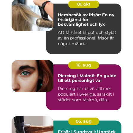
01. okt
Hembesök av frisör: En ny
frisörtjänst för
bekvämlighet och lyx
Att få håret klippt och stylat
av en professionell frisör är
något m&ari...
16. aug
Piercing i Malmö: En guide
till ett personligt val
Piercing har blivit alltmer
populärt i Sverige, särskilt i
städer som Malmö, d&a...
06. aug
Frisör i Sundsvall: Upptäck