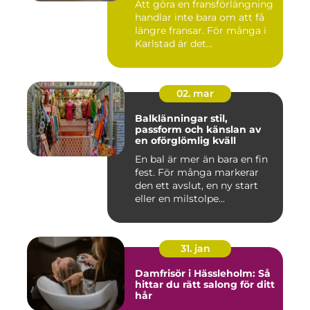
Att göra en fransförlängning
handlar inte bara om att få
längre fransar. För många i
Karlstad är det...
02. mar
Balklänningar stil,
passform och känslan av
en oförglömlig kväll
En bal är mer än bara en fin
fest. För många markerar
den ett avslut, en ny start
eller en milstolpe...
31. jan
Damfrisör i Hässleholm: Så
hittar du rätt salong för ditt
hår