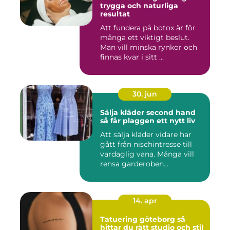
trygga och naturliga
resultat
Att fundera på botox är för
många ett viktigt beslut.
Man vill minska rynkor och
finnas kvar i sitt ...
30. jun
Sälja kläder second hand
så får plaggen ett nytt liv
Att sälja kläder vidare har
gått från nischintresse till
vardaglig vana. Många vill
rensa garderoben...
14. apr
Tatuering göteborg så
hittar du rätt studio och stil