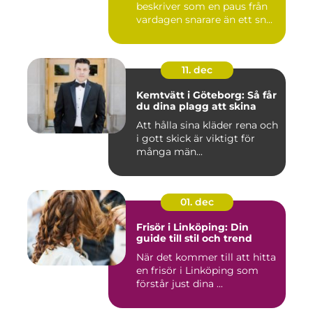
beskriver som en paus från
vardagen snarare än ett sn...
11. dec
Kemtvätt i Göteborg: Så får
du dina plagg att skina
Att hålla sina kläder rena och
i gott skick är viktigt för
många män...
01. dec
Frisör i Linköping: Din
guide till stil och trend
När det kommer till att hitta
en frisör i Linköping som
förstår just dina ...