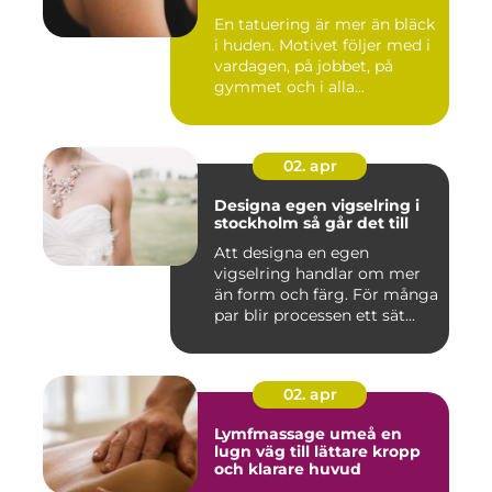
En tatuering är mer än bläck
i huden. Motivet följer med i
vardagen, på jobbet, på
gymmet och i alla...
02. apr
Designa egen vigselring i
stockholm så går det till
Att designa en egen
vigselring handlar om mer
än form och färg. För många
par blir processen ett sät...
02. apr
Lymfmassage umeå en
lugn väg till lättare kropp
och klarare huvud