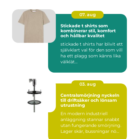
07. aug
Stickade t shirts som
kombinerar stil, komfort
och hållbar kvalitet
stickade t shirts har blivit ett
självklart val för den som vill
ha ett plagg som känns lika
välklät...
03. aug
Centralsmörjning nyckeln
till driftsäker och lönsam
utrustning
En modern industriell
anläggning stannar snabbt
utan fungerande smörjning.
Lager skär, bussningar nö...