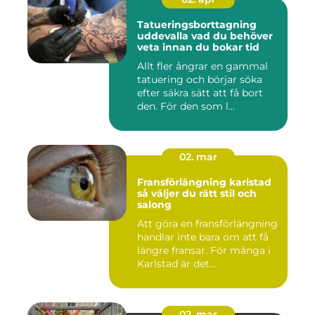
Tatueringsborttagning
uddevalla vad du behöver
veta innan du bokar tid
Allt fler ångrar en gammal
tatuering och börjar söka
efter säkra sätt att få bort
den. För den som l...
02. mar
Fransförlängning karlstad
så väljer du rätt stil och
salong
Att göra en fransförlängning
handlar inte bara om att få
längre fransar. För många i
Karlstad är det...
02. mar