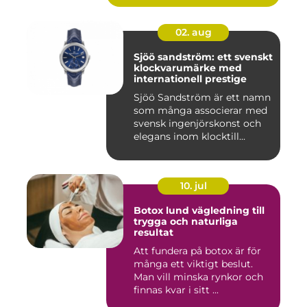
02. aug
Sjöö sandström: ett svenskt
klockvarumärke med
internationell prestige
Sjöö Sandström är ett namn
som många associerar med
svensk ingenjörskonst och
elegans inom klocktill...
10. jul
Botox lund vägledning till
trygga och naturliga
resultat
Att fundera på botox är för
många ett viktigt beslut.
Man vill minska rynkor och
finnas kvar i sitt ...