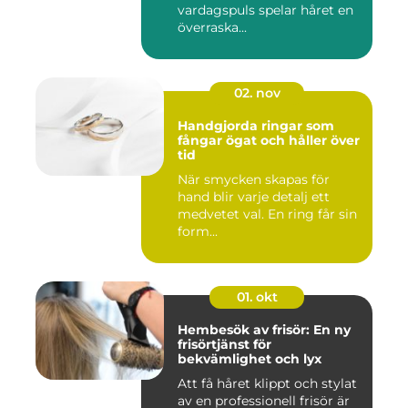
vardagspuls spelar håret en
överraska...
02. nov
Handgjorda ringar som
fångar ögat och håller över
tid
När smycken skapas för
hand blir varje detalj ett
medvetet val. En ring får sin
form...
01. okt
Hembesök av frisör: En ny
frisörtjänst för
bekvämlighet och lyx
Att få håret klippt och stylat
av en professionell frisör är