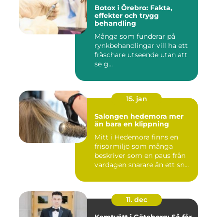
Botox i Örebro: Fakta,
effekter och trygg
behandling
Många som funderar på
rynkbehandlingar vill ha ett
fräschare utseende utan att
se g...
15. jan
Salongen hedemora mer
än bara en klippning
Mitt i Hedemora finns en
frisörmiljö som många
beskriver som en paus från
vardagen snarare än ett sn...
11. dec