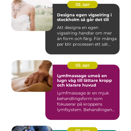
02. apr
Designa egen vigselring i
stockholm så går det till
Att designa en egen
vigselring handlar om mer
än form och färg. För många
par blir processen ett sät...
02. apr
Lymfmassage umeå en
lugn väg till lättare kropp
och klarare huvud
Lymfmassage är en mjuk
behandlingsform som
fokuserar på kroppens
lymfsystem. Behandlingen
hjälper kr...
02. apr