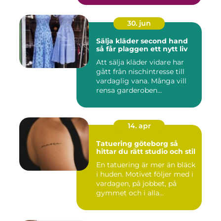
30. jun
Sälja kläder second hand
så får plaggen ett nytt liv
Att sälja kläder vidare har
gått från nischintresse till
vardaglig vana. Många vill
rensa garderoben...
14. apr
Tatuering göteborg så
hittar du rätt studio och stil
En tatuering är mer än bläck
i huden. Motivet följer med i
vardagen, på jobbet, på
gymmet och i alla...