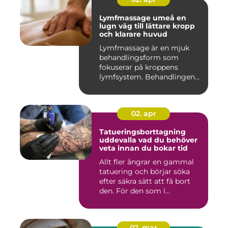
Lymfmassage umeå en
lugn väg till lättare kropp
och klarare huvud
Lymfmassage är en mjuk
behandlingsform som
fokuserar på kroppens
lymfsystem. Behandlingen
hjälper kr...
02. apr
Tatueringsborttagning
uddevalla vad du behöver
veta innan du bokar tid
Allt fler ångrar en gammal
tatuering och börjar söka
efter säkra sätt att få bort
den. För den som l...
02. mar