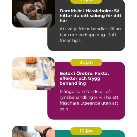
Damfrisör i Hässleholm: Så
hittar du rätt salong för ditt
hår
Att välja frisör handlar sällan
bara om en klippning. Rätt
frisör hjäl...
31. jan
Botox i Örebro: Fakta,
effekter och trygg
behandling
Många som funderar på
rynkbehandlingar vill ha ett
fräschare utseende utan att
se g...
15. jan