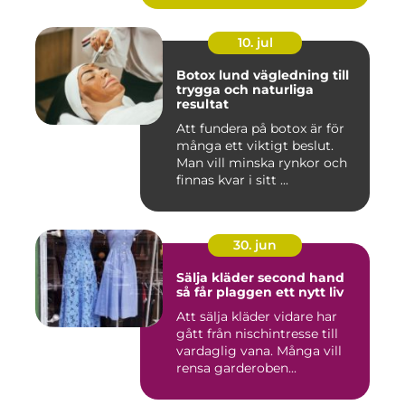
10. jul
Botox lund vägledning till
trygga och naturliga
resultat
Att fundera på botox är för
många ett viktigt beslut.
Man vill minska rynkor och
finnas kvar i sitt ...
30. jun
Sälja kläder second hand
så får plaggen ett nytt liv
Att sälja kläder vidare har
gått från nischintresse till
vardaglig vana. Många vill
rensa garderoben...