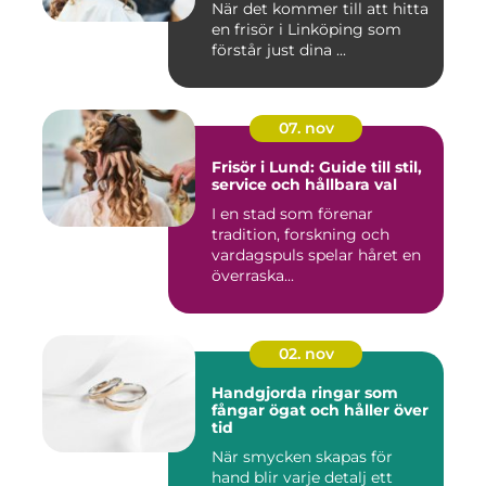
När det kommer till att hitta
en frisör i Linköping som
förstår just dina ...
07. nov
Frisör i Lund: Guide till stil,
service och hållbara val
I en stad som förenar
tradition, forskning och
vardagspuls spelar håret en
överraska...
02. nov
Handgjorda ringar som
fångar ögat och håller över
tid
När smycken skapas för
hand blir varje detalj ett