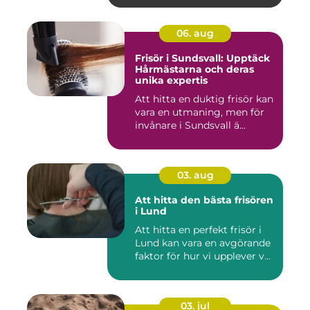
06. aug
Frisör i Sundsvall: Upptäck
Hårmästarna och deras
unika expertis
Att hitta en duktig frisör kan
vara en utmaning, men för
invånare i Sundsvall ä...
03. aug
Att hitta den bästa frisören
i Lund
Att hitta en perfekt frisör i
Lund kan vara en avgörande
faktor för hur vi upplever v...
03. jul