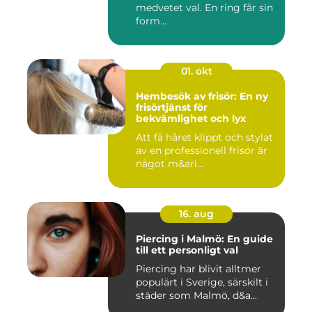
medvetet val. En ring får sin
form...
01. okt
Hembesök av frisör: En ny
frisörtjänst för
bekvämlighet och lyx
Att få håret klippt och stylat
av en professionell frisör är
något m&ari...
16. aug
Piercing i Malmö: En guide
till ett personligt val
Piercing har blivit alltmer
populärt i Sverige, särskilt i
städer som Malmö, d&a...