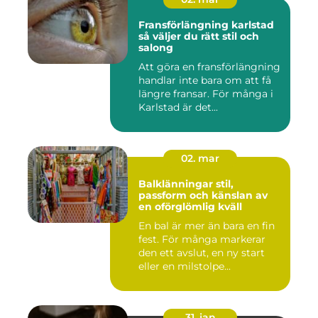
Fransförlängning karlstad
så väljer du rätt stil och
salong
Att göra en fransförlängning
handlar inte bara om att få
längre fransar. För många i
Karlstad är det...
02. mar
Balklänningar stil,
passform och känslan av
en oförglömlig kväll
En bal är mer än bara en fin
fest. För många markerar
den ett avslut, en ny start
eller en milstolpe...
31. jan