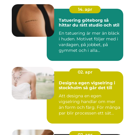
14. apr
Tatuering göteborg så
hittar du rätt studio och stil
En tatuering är mer än bläck
i huden. Motivet följer med i
vardagen, på jobbet, på
gymmet och i alla...
02. apr
Designa egen vigselring i
stockholm så går det till
Att designa en egen
vigselring handlar om mer
än form och färg. För många
par blir processen ett sät...
02. apr