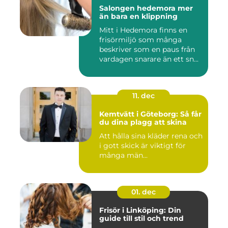
Salongen hedemora mer
än bara en klippning
Mitt i Hedemora finns en
frisörmiljö som många
beskriver som en paus från
vardagen snarare än ett sn...
11. dec
Kemtvätt i Göteborg: Så får
du dina plagg att skina
Att hålla sina kläder rena och
i gott skick är viktigt för
många män...
01. dec
Frisör i Linköping: Din
guide till stil och trend