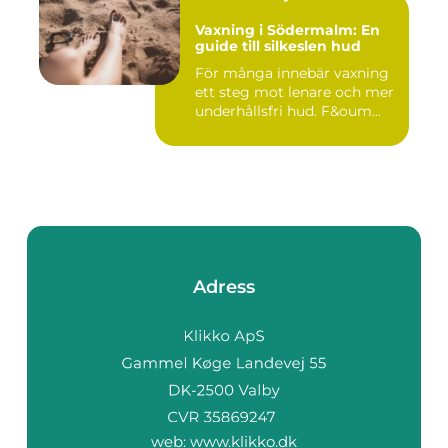
Vaxning i Södermalm: En
guide till silkeslen hud
För många innebär vaxning
ett steg mot lenare och mer
underhållsfri hud. F&oum...
Adress
web:
www.klikko.dk