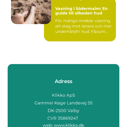
Vaxning i Södermalm: En
guide till silkeslen hud
För många innebär vaxning
ett steg mot lenare och mer
underhållsfri hud. F&oum...
Adress
web:
www.klikko.dk