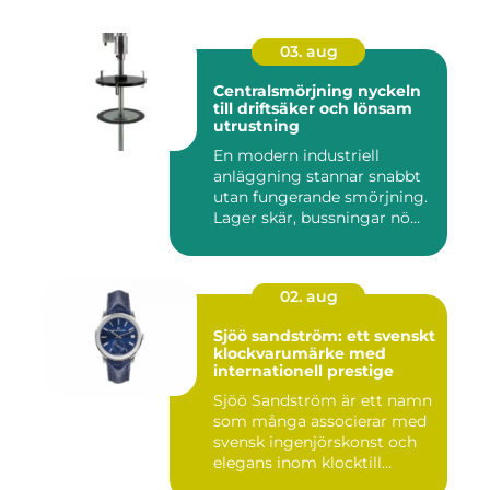
03. aug
Centralsmörjning nyckeln
till driftsäker och lönsam
utrustning
En modern industriell
anläggning stannar snabbt
utan fungerande smörjning.
Lager skär, bussningar nö...
02. aug
Sjöö sandström: ett svenskt
klockvarumärke med
internationell prestige
Sjöö Sandström är ett namn
som många associerar med
svensk ingenjörskonst och
elegans inom klocktill...