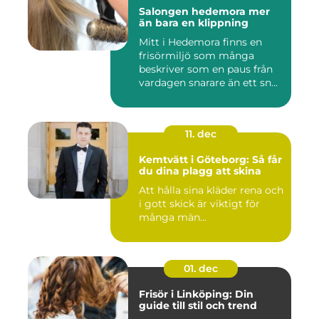
Salongen hedemora mer
än bara en klippning
Mitt i Hedemora finns en
frisörmiljö som många
beskriver som en paus från
vardagen snarare än ett sn...
11. dec
Kemtvätt i Göteborg: Så får
du dina plagg att skina
Att hålla sina kläder rena och
i gott skick är viktigt för
många män...
01. dec
Frisör i Linköping: Din
guide till stil och trend