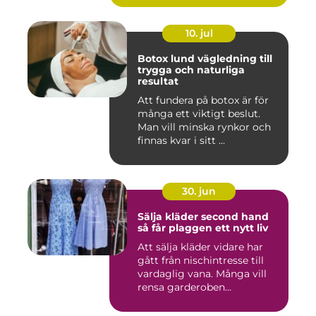
10. jul
Botox lund vägledning till
trygga och naturliga
resultat
Att fundera på botox är för
många ett viktigt beslut.
Man vill minska rynkor och
finnas kvar i sitt ...
30. jun
Sälja kläder second hand
så får plaggen ett nytt liv
Att sälja kläder vidare har
gått från nischintresse till
vardaglig vana. Många vill
rensa garderoben...