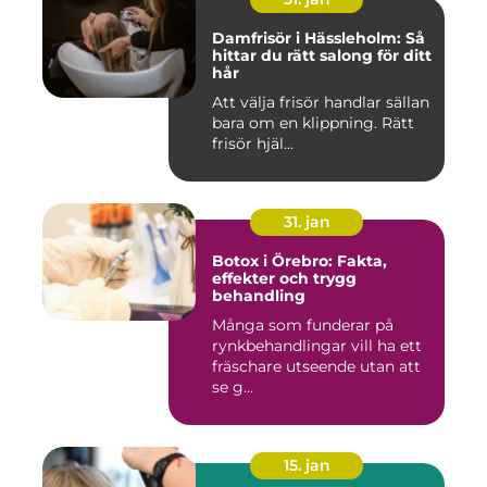
Damfrisör i Hässleholm: Så
hittar du rätt salong för ditt
hår
Att välja frisör handlar sällan
bara om en klippning. Rätt
frisör hjäl...
31. jan
Botox i Örebro: Fakta,
effekter och trygg
behandling
Många som funderar på
rynkbehandlingar vill ha ett
fräschare utseende utan att
se g...
15. jan