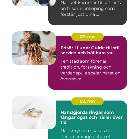
När det kommer till att hitta
en frisör i Linköping som
förstår just dina ...
07. nov
Frisör i Lund: Guide till stil,
service och hållbara val
I en stad som förenar
tradition, forskning och
vardagspuls spelar håret en
överraska...
02. nov
Handgjorda ringar som
fångar ögat och håller över
tid
När smycken skapas för
hand blir varje detalj ett