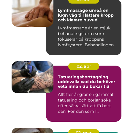
Lymfmassage umeå en
lugn väg till lättare kropp
och klarare huvud
Lymfmassage är en mjuk
behandlingsform som
fokuserar på kroppens
lymfsystem. Behandlingen
hjälper kr...
02. apr
Tatueringsborttagning
uddevalla vad du behöver
veta innan du bokar tid
Allt fler ångrar en gammal
tatuering och börjar söka
efter säkra sätt att få bort
den. För den som l...
02. mar