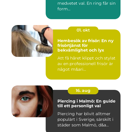
medvetet val. En ring får sin
form...
01. okt
Hembesök av frisör: En ny
frisörtjänst för
bekvämlighet och lyx
Att få håret klippt och stylat
av en professionell frisör är
något m&ari...
16. aug
Piercing i Malmö: En guide
till ett personligt val
Piercing har blivit alltmer
populärt i Sverige, särskilt i
städer som Malmö, d&a...