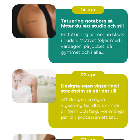
14. apr
Tatuering göteborg så
hittar du rätt studio och stil
En tatuering är mer än bläck
i huden. Motivet följer med i
vardagen, på jobbet, på
gymmet och i alla...
02. apr
Designa egen vigselring i
stockholm så går det till
Att designa en egen
vigselring handlar om mer
än form och färg. För många
par blir processen ett sät...
02. apr