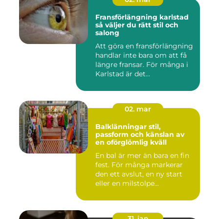
Fransförlängning karlstad
så väljer du rätt stil och
salong
Att göra en fransförlängning
handlar inte bara om att få
längre fransar. För många i
Karlstad är det...
02. mar
Balklänningar stil,
passform och känslan av
en oförglömlig kväll
En bal är mer än bara en fin
fest. För många markerar
den ett avslut, en ny start
eller en milstolpe...
31. jan