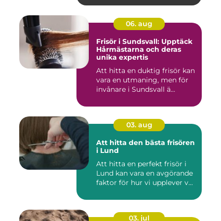
06. aug
Frisör i Sundsvall: Upptäck
Hårmästarna och deras
unika expertis
Att hitta en duktig frisör kan
vara en utmaning, men för
invånare i Sundsvall ä...
03. aug
Att hitta den bästa frisören
i Lund
Att hitta en perfekt frisör i
Lund kan vara en avgörande
faktor för hur vi upplever v...
03. jul