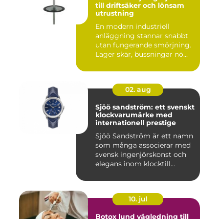
till driftsäker och lönsam
utrustning
En modern industriell
anläggning stannar snabbt
utan fungerande smörjning.
Lager skär, bussningar nö...
02. aug
Sjöö sandström: ett svenskt
klockvarumärke med
internationell prestige
Sjöö Sandström är ett namn
som många associerar med
svensk ingenjörskonst och
elegans inom klocktill...
10. jul
Botox lund vägledning till