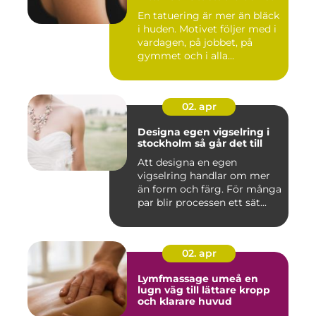
En tatuering är mer än bläck
i huden. Motivet följer med i
vardagen, på jobbet, på
gymmet och i alla...
02. apr
Designa egen vigselring i
stockholm så går det till
Att designa en egen
vigselring handlar om mer
än form och färg. För många
par blir processen ett sät...
02. apr
Lymfmassage umeå en
lugn väg till lättare kropp
och klarare huvud