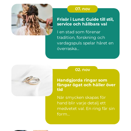
07. nov
Frisör i Lund: Guide till stil,
service och hållbara val
I en stad som förenar
tradition, forskning och
vardagspuls spelar håret en
överraska...
02. nov
Handgjorda ringar som
fångar ögat och håller över
tid
När smycken skapas för
hand blir varje detalj ett
medvetet val. En ring får sin
form...