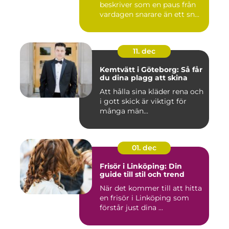
beskriver som en paus från
vardagen snarare än ett sn...
11. dec
Kemtvätt i Göteborg: Så får
du dina plagg att skina
Att hålla sina kläder rena och
i gott skick är viktigt för
många män...
01. dec
Frisör i Linköping: Din
guide till stil och trend
När det kommer till att hitta
en frisör i Linköping som
förstår just dina ...