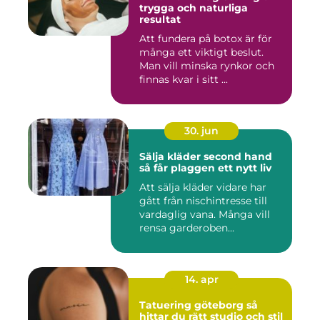
trygga och naturliga
resultat
Att fundera på botox är för
många ett viktigt beslut.
Man vill minska rynkor och
finnas kvar i sitt ...
30. jun
Sälja kläder second hand
så får plaggen ett nytt liv
Att sälja kläder vidare har
gått från nischintresse till
vardaglig vana. Många vill
rensa garderoben...
14. apr
Tatuering göteborg så
hittar du rätt studio och stil