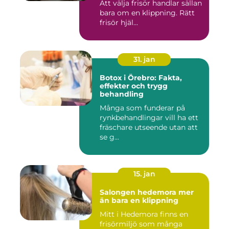
Att välja frisör handlar sällan
bara om en klippning. Rätt
frisör hjäl...
31. jan
Botox i Örebro: Fakta,
effekter och trygg
behandling
Många som funderar på
rynkbehandlingar vill ha ett
fräschare utseende utan att
se g...
15. jan
Salongen hedemora mer
än bara en klippning
Mitt i Hedemora finns en
frisörmiljö som många