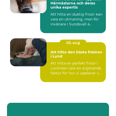
Hårmästarna och deras
unika expertis
Att hitta en duktig frisör kan
vara en utmaning, men för
invånare i Sundsvall ä...
03. aug
Att hitta den bästa frisören
i Lund
Att hitta en perfekt frisör i
Lund kan vara en avgörande
faktor för hur vi upplever v...