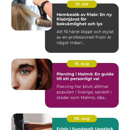
01. okt
Hembesök av frisör: En ny
frisörtjänst för
bekvämlighet och lyx
Att få håret klippt och stylat
av en professionell frisör är
något m&ari...
16. aug
Piercing i Malmö: En guide
till ett personligt val
Piercing har blivit alltmer
populärt i Sverige, särskilt i
städer som Malmö, d&a...
06. aug
Frisör i Sundsvall: Upptäck