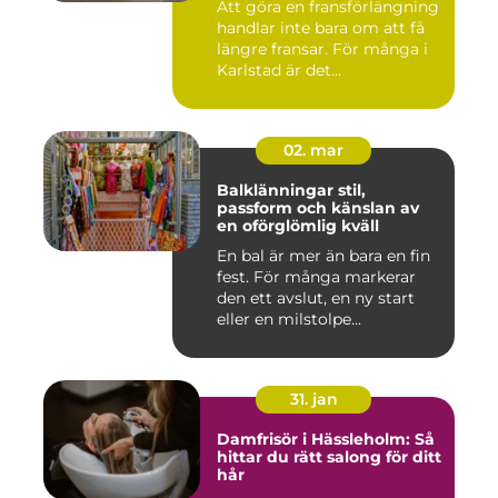
Att göra en fransförlängning
handlar inte bara om att få
längre fransar. För många i
Karlstad är det...
02. mar
Balklänningar stil,
passform och känslan av
en oförglömlig kväll
En bal är mer än bara en fin
fest. För många markerar
den ett avslut, en ny start
eller en milstolpe...
31. jan
Damfrisör i Hässleholm: Så
hittar du rätt salong för ditt
hår