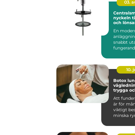
03. 
Centralsm
nyckeln ti
och löns
utrustnin
En modern
anläggnin
snabbt ut
fungerand
smörjning
skär, buss
10. j
Botox lu
vägledning
trygga oc
resultat
Att funder
är för må
viktigt bes
minska ry
finnas kvar 