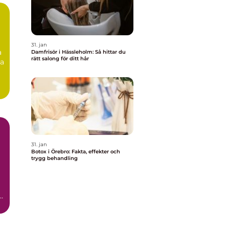
31. jan
a
Damfrisör i Hässleholm: Så hittar du
rätt salong för ditt hår
ga
31. jan
Botox i Örebro: Fakta, effekter och
trygg behandling