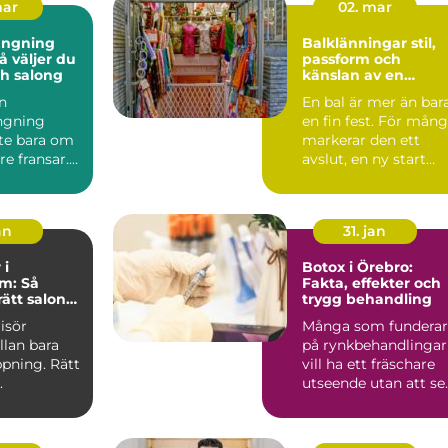
mar
02. mar
ängning
Balklänningar stil,
passform och
och salong
känslan av en
oförglömlig kväll
n
En bal är mer än bar
ängning
en fin fest. För mån
nte bara om
markerar den ett
re fransar.
avslut, en ny start
 i Karlstad
eller en milstolpe...
an
31. jan
 i
Botox i Örebro:
m: Så
Fakta, effekter och
rätt salong
trygg behandling
år
risör
Många som funderar
llan bara
på rynkbehandlingar
ppning. Rätt
vill ha ett fräschare
.
utseende utan att se
g...