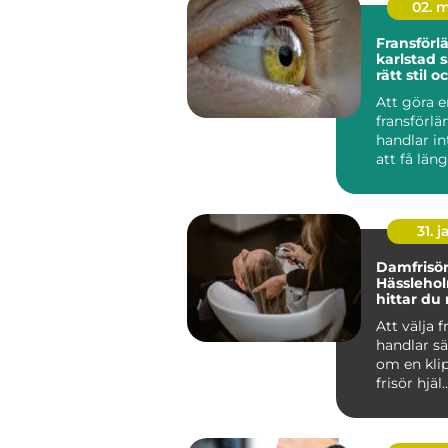
02. 
Fransförl
karlstad så väljer du
rätt stil 
Att göra e
fransförl
handlar i
att få läng
För många
är det...
31. j
Damfrisör
Hässlehol
hittar du 
för ditt h
Att välja f
handlar sä
om en kli
frisör hjäl..