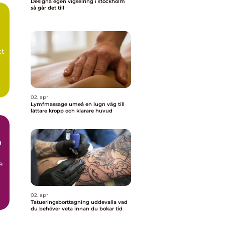
Designa egen vigselring i stockholm
så går det till
tt
02. apr
Lymfmassage umeå en lugn väg till
lättare kropp och klarare huvud
e
02. apr
Tatueringsborttagning uddevalla vad
du behöver veta innan du bokar tid