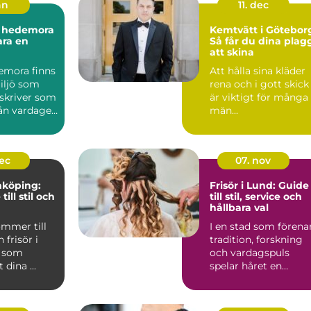
an
11. dec
 hedemora
Kemtvätt i Götebor
ara en
Så får du dina plag
att skina
demora finns
Att hålla sina kläder
iljö som
rena och i gott skick
skriver som
är viktigt för många
rån vardagen
män...
ett sn...
dec
07. nov
inköping:
Frisör i Lund: Guide
till stil och
till stil, service och
hållbara val
ommer till
I en stad som förena
n frisör i
tradition, forskning
g som
och vardagspuls
 dina ...
spelar håret en
överraska...