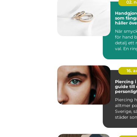
02. 
Handgjor
som fång
håller öve
När smyck
för hand bl
detalj ett
val. En rin
form...
16. 
Piercing 
guide till 
personligt
Piercing h
alltmer po
Sverige, sä
städer so
d&a...