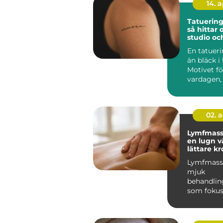
14. 
Tatuerin
så hittar 
studio och
En tatuer
än bläck i
Motivet fö
vardagen, 
på gymme
alla...
02. 
Lymfmas
en lugn vä
lättare k
klarare h
Lymfmass
mjuk
behandli
som fokus
kroppens 
Behandlin
kr...