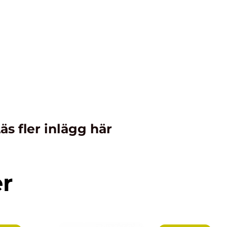
äs fler inlägg här
er