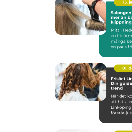
15. j
Salongen
mer än b
klippning
Mitt i He
en frisörm
många be
en paus f
snarare än 
01. 
Frisör i L
Din guide 
trend
När det k
att hitta e
Linköpin
förstår just