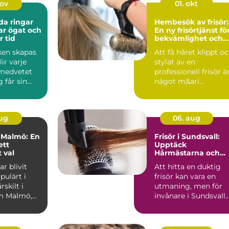
nov
01. okt
da ringar
Hembesök av frisör:
ar ögat och
En ny frisörtjänst fö
r tid
bekvämlighet och
lyx
en skapas
Att få håret klippt o
ir varje
stylat av en
 medvetet
professionell frisör ä
g får sin
något m&ari...
aug
06. aug
i Malmö: En
Frisör i Sundsvall:
ett
Upptäck
 val
Hårmästarna och
deras unika experti
ar blivit
Att hitta en duktig
pulärt i
frisör kan vara en
rskilt i
utmaning, men för
m Malmö,
invånare i Sundsvall
ä...