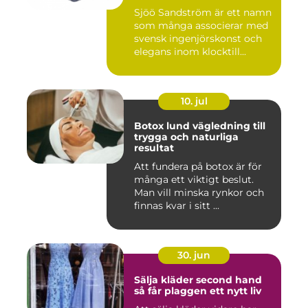
Sjöö Sandström är ett namn
som många associerar med
svensk ingenjörskonst och
elegans inom klocktill...
10. jul
Botox lund vägledning till
trygga och naturliga
resultat
Att fundera på botox är för
många ett viktigt beslut.
Man vill minska rynkor och
finnas kvar i sitt ...
30. jun
Sälja kläder second hand
så får plaggen ett nytt liv