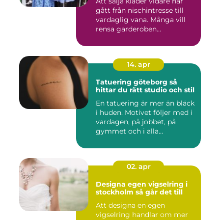
Att sälja kläder vidare har
gått från nischintresse till
vardaglig vana. Många vill
rensa garderoben...
14. apr
Tatuering göteborg så
hittar du rätt studio och stil
En tatuering är mer än bläck
i huden. Motivet följer med i
vardagen, på jobbet, på
gymmet och i alla...
02. apr
Designa egen vigselring i
stockholm så går det till
Att designa en egen
vigselring handlar om mer