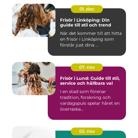
01. dec
Frisör i Linköping: Din
guide till stil och trend
När det kommer till att hitta
en frisör i Linköping som
förstår just dina ...
07. nov
Frisör i Lund: Guide till stil,
service och hållbara val
I en stad som förenar
tradition, forskning och
vardagspuls spelar håret en
överraska...
02. nov