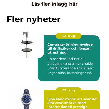
Läs fler inlägg här
Fler nyheter
03. aug
Centralsmörjning nyckeln
till driftsäker och lönsam
utrustning
En modern industriell
anläggning stannar snabbt
utan fungerande smörjning.
Lager skär, bussningar nö...
02. aug
Sjöö sandström: ett svenskt
klockvarumärke med
internationell prestige