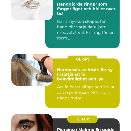
Handgjorda ringar som
fångar ögat och håller över
tid
När smycken skapas för
hand blir varje detalj ett
medvetet val. En ring får sin
form...
01. okt
Hembesök av frisör: En ny
frisörtjänst för
bekvämlighet och lyx
Att få håret klippt och stylat
av en professionell frisör är
något m&ari...
16. aug
Piercing i Malmö: En guide