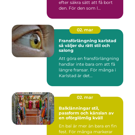
efter säkra sätt att få bort
den. För den som l...
02. mar
Fransförlängning karlstad
så väljer du rätt stil och
salong
Att göra en fransförlängning
handlar inte bara om att få
längre fransar. För många i
Karlstad är det...
02. mar
Balklänningar stil,
passform och känslan av
en oförglömlig kväll
En bal är mer än bara en fin
fest. För många markerar