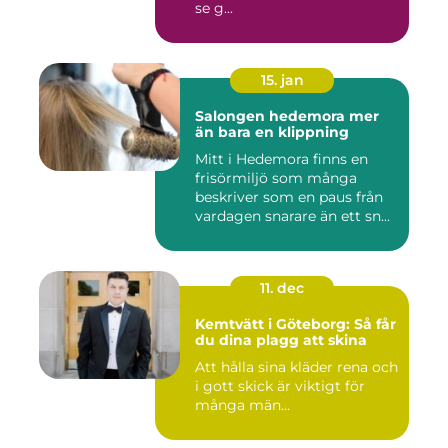
se g...
15. jan
Salongen hedemora mer
än bara en klippning
Mitt i Hedemora finns en
frisörmiljö som många
beskriver som en paus från
vardagen snarare än ett sn...
11. dec
Kemtvätt i Göteborg: Så får
du dina plagg att skina
Att hålla sina kläder rena och
i gott skick är viktigt för
många män...