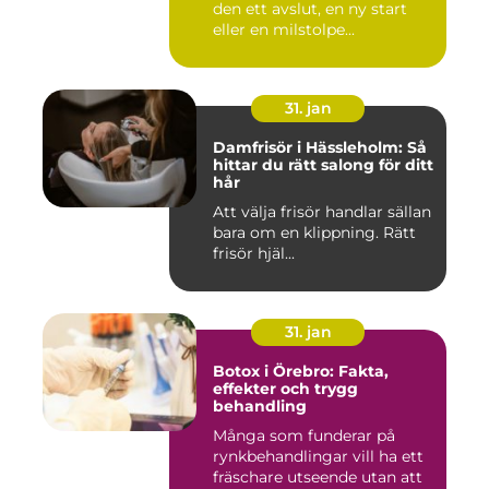
den ett avslut, en ny start
eller en milstolpe...
31. jan
Damfrisör i Hässleholm: Så
hittar du rätt salong för ditt
hår
Att välja frisör handlar sällan
bara om en klippning. Rätt
frisör hjäl...
31. jan
Botox i Örebro: Fakta,
effekter och trygg
behandling
Många som funderar på
rynkbehandlingar vill ha ett
fräschare utseende utan att