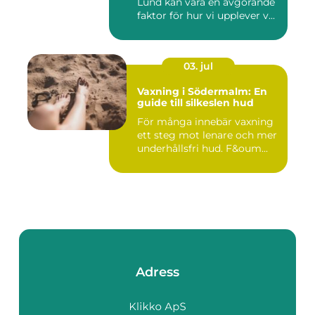
Lund kan vara en avgörande
faktor för hur vi upplever v...
03. jul
Vaxning i Södermalm: En
guide till silkeslen hud
För många innebär vaxning
ett steg mot lenare och mer
underhållsfri hud. F&oum...
Adress