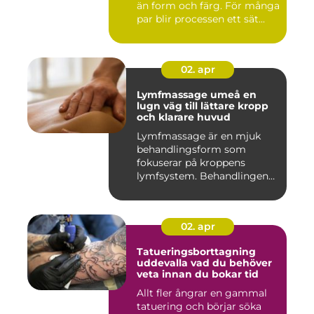
än form och färg. För många
par blir processen ett sät...
02. apr
Lymfmassage umeå en
lugn väg till lättare kropp
och klarare huvud
Lymfmassage är en mjuk
behandlingsform som
fokuserar på kroppens
lymfsystem. Behandlingen
hjälper kr...
02. apr
Tatueringsborttagning
uddevalla vad du behöver
veta innan du bokar tid
Allt fler ångrar en gammal
tatuering och börjar söka