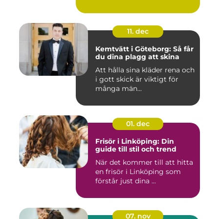
11. dec
Kemtvätt i Göteborg: Så får
du dina plagg att skina
Att hålla sina kläder rena och
i gott skick är viktigt för
många män...
01. dec
Frisör i Linköping: Din
guide till stil och trend
När det kommer till att hitta
en frisör i Linköping som
förstår just dina ...
07. nov