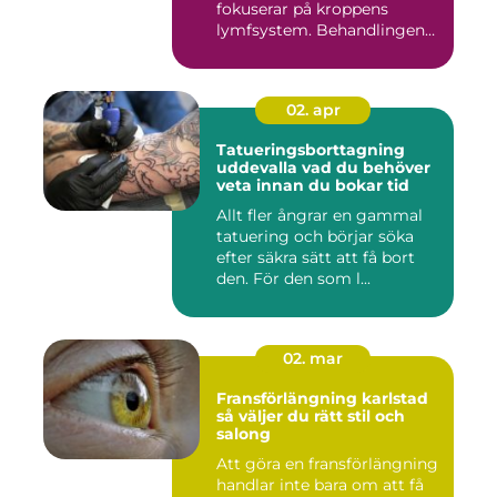
fokuserar på kroppens
lymfsystem. Behandlingen
hjälper kr...
02. apr
Tatueringsborttagning
uddevalla vad du behöver
veta innan du bokar tid
Allt fler ångrar en gammal
tatuering och börjar söka
efter säkra sätt att få bort
den. För den som l...
02. mar
Fransförlängning karlstad
så väljer du rätt stil och
salong
Att göra en fransförlängning
handlar inte bara om att få