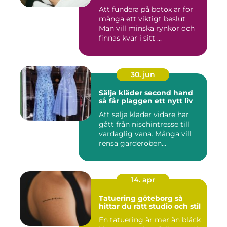
Att fundera på botox är för
många ett viktigt beslut.
Man vill minska rynkor och
finnas kvar i sitt ...
30. jun
Sälja kläder second hand
så får plaggen ett nytt liv
Att sälja kläder vidare har
gått från nischintresse till
vardaglig vana. Många vill
rensa garderoben...
14. apr
Tatuering göteborg så
hittar du rätt studio och stil
En tatuering är mer än bläck