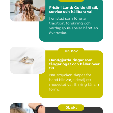
Frisör i Lund: Guide till stil,
service och hållbara val
I en stad som förenar
tradition, forskning och
vardagspuls spelar håret en
överraska...
02. nov
Handgjorda ringar som
fångar ögat och håller över
tid
När smycken skapas för
hand blir varje detalj ett
medvetet val. En ring får sin
form...
01. okt