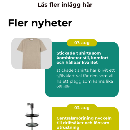
Läs fler inlägg här
Fler nyheter
07. aug
Stickade t shirts som
kombinerar stil, komfort
och hållbar kvalitet
stickade t shirts har blivit ett
självklart val för den som vill
ha ett plagg som känns lika
välklät...
03. aug
Centralsmörjning nyckeln
till driftsäker och lönsam
utrustning