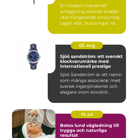
En modern industriell
anläggning stannar snabbt
utan fungerande smörjning.
Lager skär, bussningar nö...
02. aug
Sjöö sandström: ett svenskt
klockvarumärke med
internationell prestige
Sjöö Sandström är ett namn
som många associerar med
svensk ingenjörskonst och
elegans inom klocktill...
10. jul
Botox lund vägledning till
trygga och naturliga
resultat