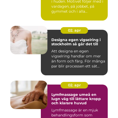
i huden. Motivet följer med i
vardagen, på jobbet, på
gymmet och i alla...
02. apr
Designa egen vigselring i
stockholm så går det till
Att designa en egen
vigselring handlar om mer
än form och färg. För många
par blir processen ett sät...
02. apr
Lymfmassage umeå en
lugn väg till lättare kropp
och klarare huvud
Lymfmassage är en mjuk
behandlingsform som