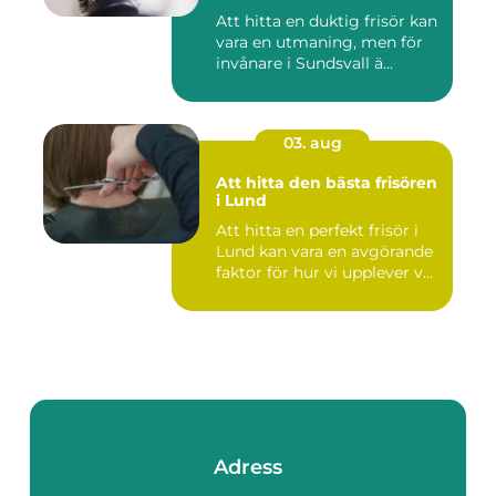
Att hitta en duktig frisör kan
vara en utmaning, men för
invånare i Sundsvall ä...
03. aug
Att hitta den bästa frisören
i Lund
Att hitta en perfekt frisör i
Lund kan vara en avgörande
faktor för hur vi upplever v...
Adress