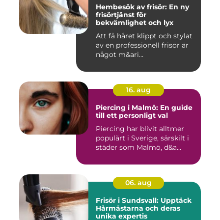
Hembesök av frisör: En ny
frisörtjänst för
bekvämlighet och lyx
Att få håret klippt och stylat
av en professionell frisör är
något m&ari...
16. aug
Piercing i Malmö: En guide
till ett personligt val
Piercing har blivit alltmer
populärt i Sverige, särskilt i
städer som Malmö, d&a...
06. aug
Frisör i Sundsvall: Upptäck
Hårmästarna och deras
unika expertis