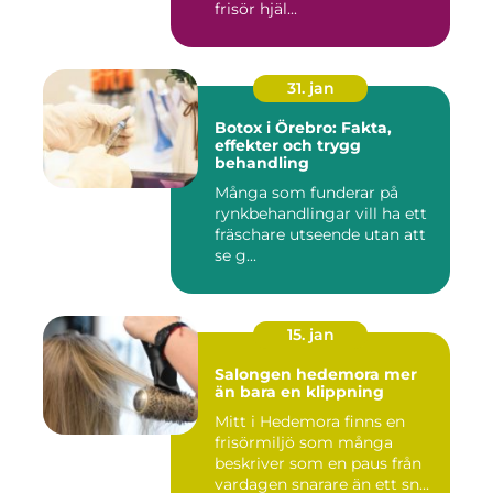
frisör hjäl...
31. jan
Botox i Örebro: Fakta,
effekter och trygg
behandling
Många som funderar på
rynkbehandlingar vill ha ett
fräschare utseende utan att
se g...
15. jan
Salongen hedemora mer
än bara en klippning
Mitt i Hedemora finns en
frisörmiljö som många
beskriver som en paus från
vardagen snarare än ett sn...