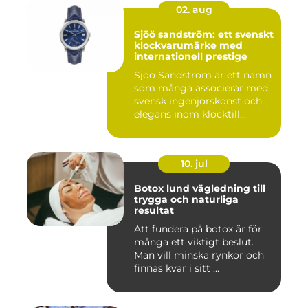
02. aug
Sjöö sandström: ett svenskt
klockvarumärke med
internationell prestige
Sjöö Sandström är ett namn
som många associerar med
svensk ingenjörskonst och
elegans inom klocktill...
10. jul
Botox lund vägledning till
trygga och naturliga
resultat
Att fundera på botox är för
många ett viktigt beslut.
Man vill minska rynkor och
finnas kvar i sitt ...