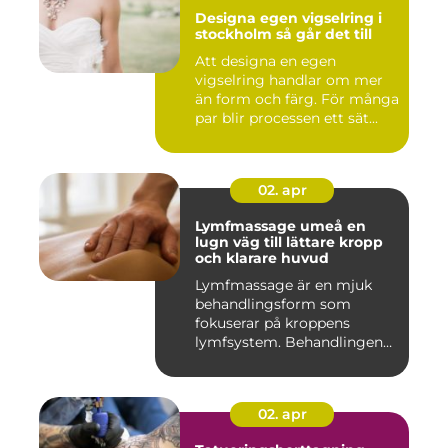
Designa egen vigselring i
stockholm så går det till
Att designa en egen
vigselring handlar om mer
än form och färg. För många
par blir processen ett sät...
02. apr
Lymfmassage umeå en
lugn väg till lättare kropp
och klarare huvud
Lymfmassage är en mjuk
behandlingsform som
fokuserar på kroppens
lymfsystem. Behandlingen
hjälper kr...
02. apr