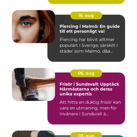
16. aug
Piercing i Malmö: En guide
till ett personligt val
Piercing har blivit alltmer
populärt i Sverige, särskilt i
städer som Malmö, d&a...
06. aug
Frisör i Sundsvall: Upptäck
Hårmästarna och deras
unika expertis
Att hitta en duktig frisör kan
vara en utmaning, men för
invånare i Sundsvall ä...
03. aug