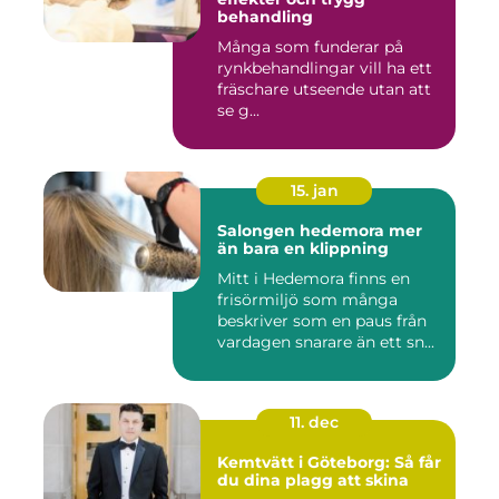
behandling
Många som funderar på
rynkbehandlingar vill ha ett
fräschare utseende utan att
se g...
15. jan
Salongen hedemora mer
än bara en klippning
Mitt i Hedemora finns en
frisörmiljö som många
beskriver som en paus från
vardagen snarare än ett sn...
11. dec
Kemtvätt i Göteborg: Så får
du dina plagg att skina