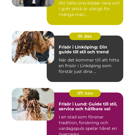
Att hålla sina kläder rena och
i gott skick är viktigt för
många män...
01. dec
Frisör i Linköping: Din
guide till stil och trend
När det kommer till att hitta
en frisör i Linköping som
förstår just dina ...
07. nov
Frisör i Lund: Guide till stil,
service och hållbara val
I en stad som förenar
tradition, forskning och
vardagspuls spelar håret en
överraska...