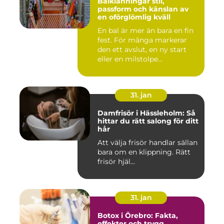
Balklänningar stil,
passform och känslan av
en oförglömlig kväll
En bal är mer än bara en fin
fest. För många markerar
den ett avslut, en ny start
eller en milstolpe...
31. jan
Damfrisör i Hässleholm: Så
hittar du rätt salong för ditt
hår
Att välja frisör handlar sällan
bara om en klippning. Rätt
frisör hjäl...
31. jan
Botox i Örebro: Fakta,
effekter och trygg