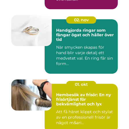
02. nov
Handgjorda ringar som
fångar ögat och håller över
tid
När smycken skapas för
hand blir varje detalj ett
medvetet val. En ring får sin
form...
01. okt
Hembesök av frisör: En ny
frisörtjänst för
bekvämlighet och lyx
Att få håret klippt och stylat
av en professionell frisör är
något m&ari...