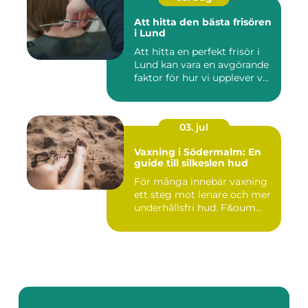
Att hitta den bästa frisören
i Lund
Att hitta en perfekt frisör i
Lund kan vara en avgörande
faktor för hur vi upplever v...
03. jul
Vaxning i Södermalm: En
guide till silkeslen hud
För många innebär vaxning
ett steg mot lenare och mer
underhållsfri hud. F&oum...