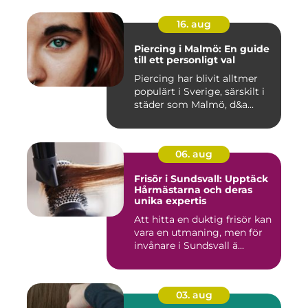
16. aug
Piercing i Malmö: En guide
till ett personligt val
Piercing har blivit alltmer
populärt i Sverige, särskilt i
städer som Malmö, d&a...
06. aug
Frisör i Sundsvall: Upptäck
Hårmästarna och deras
unika expertis
Att hitta en duktig frisör kan
vara en utmaning, men för
invånare i Sundsvall ä...
03. aug