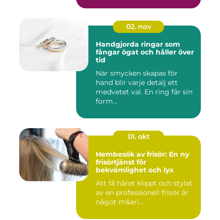
02. nov
Handgjorda ringar som
fångar ögat och håller över
tid
När smycken skapas för
hand blir varje detalj ett
medvetet val. En ring får sin
form...
01. okt
Hembesök av frisör: En ny
frisörtjänst för
bekvämlighet och lyx
Att få håret klippt och stylat
av en professionell frisör är
något m&ari...