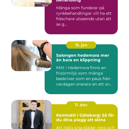
behandling
Många som funderar på
rynkbehandlingar vill ha ett
fräschare utseende utan att
se g...
15. jan
Salongen hedemora mer
än bara en klippning
Mitt i Hedemora finns en
frisörmiljö som många
beskriver som en paus från
vardagen snarare än ett sn...
11. dec
Kemtvätt i Göteborg: Så får
du dina plagg att skina
Att hålla sina kläder rena och