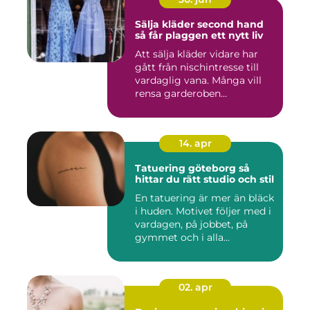
Sälja kläder second hand
så får plaggen ett nytt liv
Att sälja kläder vidare har
gått från nischintresse till
vardaglig vana. Många vill
rensa garderoben...
14. apr
Tatuering göteborg så
hittar du rätt studio och stil
En tatuering är mer än bläck
i huden. Motivet följer med i
vardagen, på jobbet, på
gymmet och i alla...
02. apr