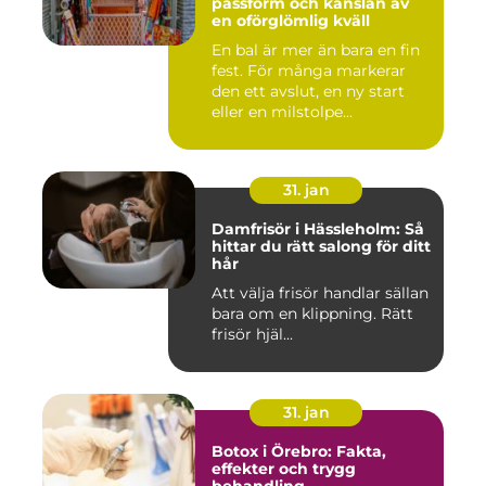
passform och känslan av
en oförglömlig kväll
En bal är mer än bara en fin
fest. För många markerar
den ett avslut, en ny start
eller en milstolpe...
31. jan
Damfrisör i Hässleholm: Så
hittar du rätt salong för ditt
hår
Att välja frisör handlar sällan
bara om en klippning. Rätt
frisör hjäl...
31. jan
Botox i Örebro: Fakta,
effekter och trygg