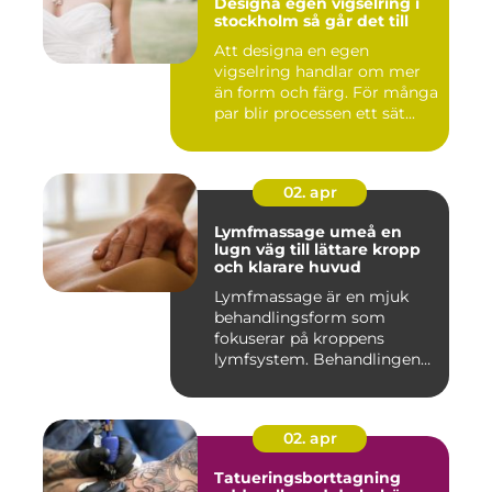
Designa egen vigselring i
stockholm så går det till
Att designa en egen
vigselring handlar om mer
än form och färg. För många
par blir processen ett sät...
02. apr
Lymfmassage umeå en
lugn väg till lättare kropp
och klarare huvud
Lymfmassage är en mjuk
behandlingsform som
fokuserar på kroppens
lymfsystem. Behandlingen
hjälper kr...
02. apr
Tatueringsborttagning