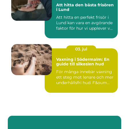
Att hitta den bästa frisören
i Lund
Att hitta en perfekt frisör i
Lund kan vara en avgörande
faktor för hur vi upplever v...
03. jul
Vaxning i Södermalm: En
guide till silkeslen hud
För många innebär vaxning
ett steg mot lenare och mer
underhållsfri hud. F&oum...