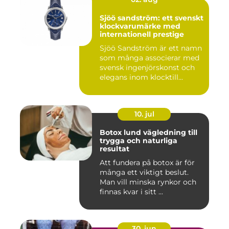
Sjöö sandström: ett svenskt
klockvarumärke med
internationell prestige
Sjöö Sandström är ett namn
som många associerar med
svensk ingenjörskonst och
elegans inom klocktill...
10. jul
Botox lund vägledning till
trygga och naturliga
resultat
Att fundera på botox är för
många ett viktigt beslut.
Man vill minska rynkor och
finnas kvar i sitt ...
30. jun