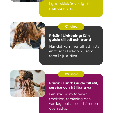
i gott skick är viktigt för
många män...
01. dec
Frisör i Linköping: Din
guide till stil och trend
När det kommer till att hitta
en frisör i Linköping som
förstår just dina ...
07. nov
Frisör i Lund: Guide till stil,
service och hållbara val
I en stad som förenar
tradition, forskning och
vardagspuls spelar håret en
överraska...