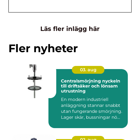
Läs fler inlägg här
Fler nyheter
03. aug
Centralsmörjning nyckeln
till driftsäker och lönsam
utrustning
En modern industriell
anläggning stannar snabbt
utan fungerande smörjning.
Lager skär, bussningar nö...
02. aug