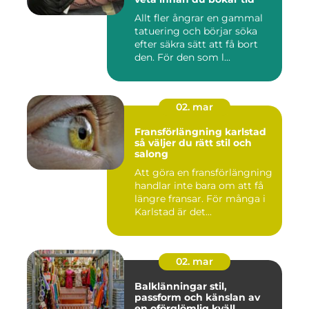
Allt fler ångrar en gammal
tatuering och börjar söka
efter säkra sätt att få bort
den. För den som l...
02. mar
Fransförlängning karlstad
så väljer du rätt stil och
salong
Att göra en fransförlängning
handlar inte bara om att få
längre fransar. För många i
Karlstad är det...
02. mar
Balklänningar stil,
passform och känslan av
en oförglömlig kväll