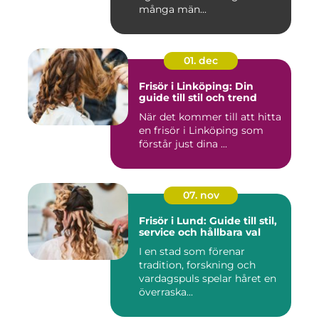
många män...
01. dec
Frisör i Linköping: Din
guide till stil och trend
När det kommer till att hitta
en frisör i Linköping som
förstår just dina ...
07. nov
Frisör i Lund: Guide till stil,
service och hållbara val
I en stad som förenar
tradition, forskning och
vardagspuls spelar håret en
överraska...