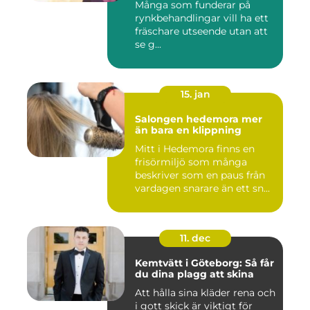
Många som funderar på
rynkbehandlingar vill ha ett
fräschare utseende utan att
se g...
15. jan
Salongen hedemora mer
än bara en klippning
Mitt i Hedemora finns en
frisörmiljö som många
beskriver som en paus från
vardagen snarare än ett sn...
11. dec
Kemtvätt i Göteborg: Så får
du dina plagg att skina
Att hålla sina kläder rena och
i gott skick är viktigt för