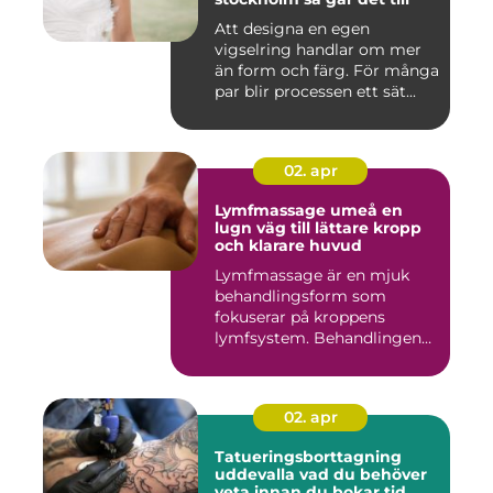
Att designa en egen
vigselring handlar om mer
än form och färg. För många
par blir processen ett sät...
02. apr
Lymfmassage umeå en
lugn väg till lättare kropp
och klarare huvud
Lymfmassage är en mjuk
behandlingsform som
fokuserar på kroppens
lymfsystem. Behandlingen
hjälper kr...
02. apr
Tatueringsborttagning
uddevalla vad du behöver
veta innan du bokar tid