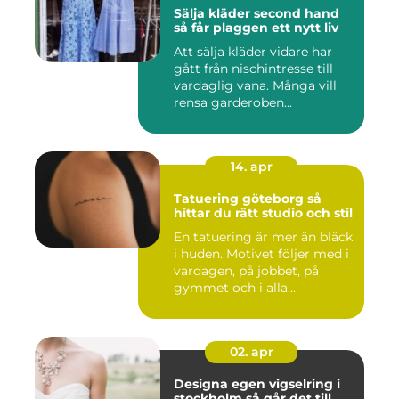
Sälja kläder second hand
så får plaggen ett nytt liv
Att sälja kläder vidare har
gått från nischintresse till
vardaglig vana. Många vill
rensa garderoben...
14. apr
Tatuering göteborg så
hittar du rätt studio och stil
En tatuering är mer än bläck
i huden. Motivet följer med i
vardagen, på jobbet, på
gymmet och i alla...
02. apr
Designa egen vigselring i
stockholm så går det till