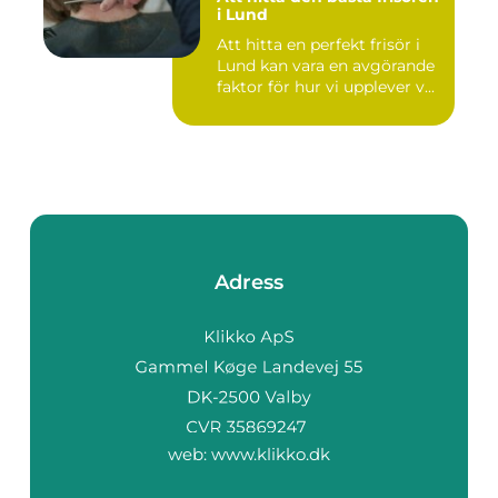
i Lund
Att hitta en perfekt frisör i
Lund kan vara en avgörande
faktor för hur vi upplever v...
Adress
web:
www.klikko.dk