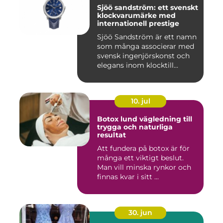
Sjöö sandström: ett svenskt
klockvarumärke med
internationell prestige
Sjöö Sandström är ett namn
som många associerar med
svensk ingenjörskonst och
elegans inom klocktill...
10. jul
Botox lund vägledning till
trygga och naturliga
resultat
Att fundera på botox är för
många ett viktigt beslut.
Man vill minska rynkor och
finnas kvar i sitt ...
30. jun