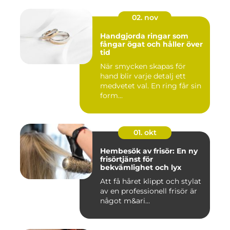
02. nov
Handgjorda ringar som
fångar ögat och håller över
tid
När smycken skapas för
hand blir varje detalj ett
medvetet val. En ring får sin
form...
01. okt
Hembesök av frisör: En ny
frisörtjänst för
bekvämlighet och lyx
Att få håret klippt och stylat
av en professionell frisör är
något m&ari...