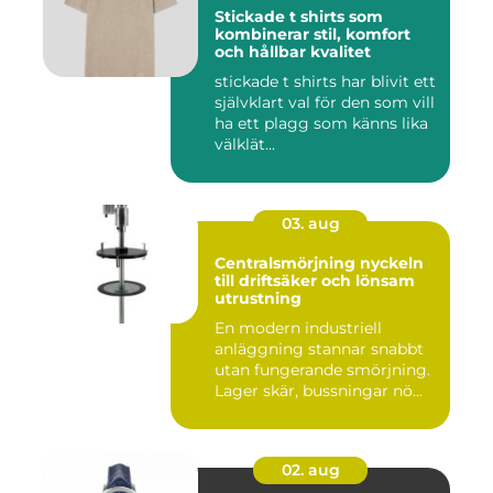
Stickade t shirts som
kombinerar stil, komfort
och hållbar kvalitet
stickade t shirts har blivit ett
självklart val för den som vill
ha ett plagg som känns lika
välklät...
03. aug
Centralsmörjning nyckeln
till driftsäker och lönsam
utrustning
En modern industriell
anläggning stannar snabbt
utan fungerande smörjning.
Lager skär, bussningar nö...
02. aug