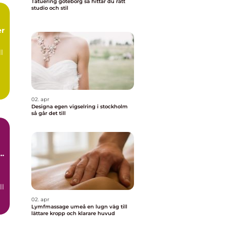
Tatuering göteborg så hittar du rätt
studio och stil
er
l
02. apr
Designa egen vigselring i stockholm
så går det till
a
ll
02. apr
Lymfmassage umeå en lugn väg till
lättare kropp och klarare huvud