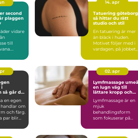
jun
14. apr
der second
Tatuering göteborg
så hittar du rätt
v
studio och stil
kläder vidare
En tatuering är mer
rån
än bläck i huden.
se till
Motivet följer med i
vana.
vardagen, på jobbet,
 rensa
på gymmet och i
...
alla...
apr
02. apr
egen
Lymfmassage ume
 i
en lugn väg till
det
lättare kropp och
klarare huvud
na en egen
Lymfmassage är en
g handlar om
mjuk
rm och färg.
behandlingsform
 par blir
som fokuserar på
tt sät...
kroppens lymfsyste
Behandlingen hjälpe
kr...