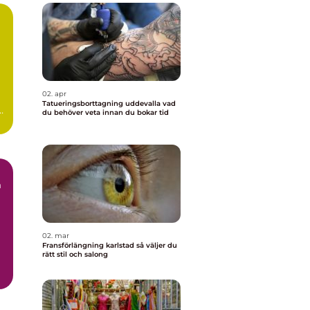
02. apr
Tatueringsborttagning uddevalla vad
du behöver veta innan du bokar tid
å
02. mar
Fransförlängning karlstad så väljer du
rätt stil och salong
m.
r