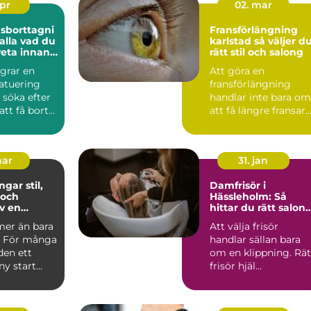
apr
02. mar
sborttagni
Fransförlängning
vad du
karlstad så väljer du
eta innan
rätt stil och salong
tid
ngrar en
Att göra en
atuering
fransförlängning
 söka efter
handlar inte bara om
att få bort
att få längre fransar.
en som l...
För många i Karlsta
är det...
mar
31. jan
r stil,
Damfrisör i
 och
Hässleholm: Så
v en
hittar du rätt salon
ig kväll
för ditt hår
mer än bara
Att välja frisör
t. För många
handlar sällan bara
den ett
om en klippning. Rät
ny start
frisör hjäl...
lstolpe...