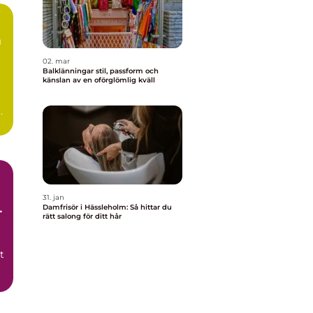
02. mar
Balklänningar stil, passform och
känslan av en oförglömlig kväll
d
31. jan
g
Damfrisör i Hässleholm: Så hittar du
rätt salong för ditt hår
t