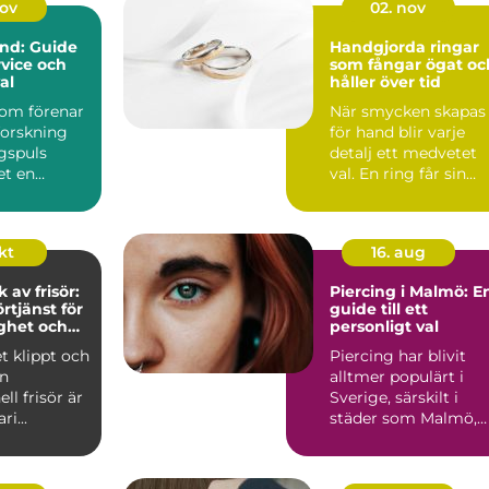
nov
02. nov
und: Guide
Handgjorda ringar
service och
som fångar ögat oc
al
håller över tid
som förenar
När smycken skapas
 forskning
för hand blir varje
gspuls
detalj ett medvetet
et en
val. En ring får sin
.
form...
okt
16. aug
av frisör:
Piercing i Malmö: E
örtjänst för
guide till ett
ghet och
personligt val
et klippt och
Piercing har blivit
en
alltmer populärt i
ll frisör är
Sverige, särskilt i
i...
städer som Malmö,
d&a...