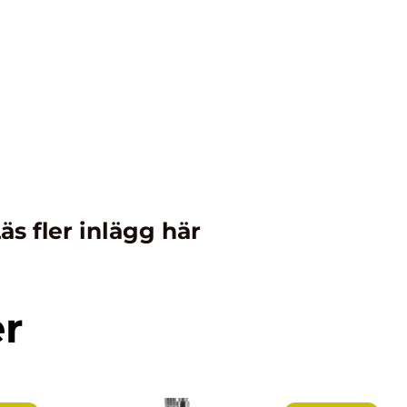
äs fler inlägg här
er