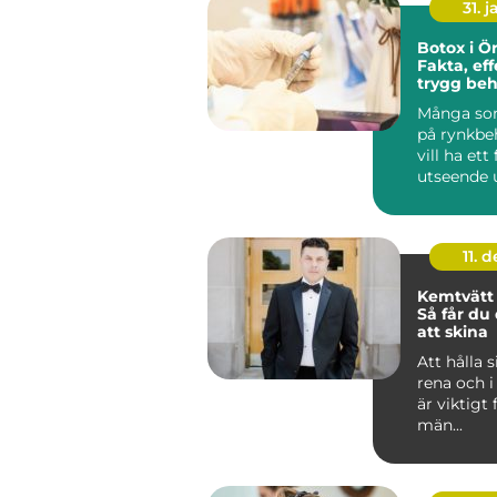
31. j
Botox i Ö
Fakta, ef
trygg be
Många so
på rynkbe
vill ha ett
utseende u
g...
11. d
Kemtvätt 
Så får du
att skina
Att hålla 
rena och i
är viktigt
män...