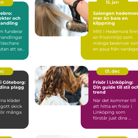
an
15. jan
rebro:
Salongen hedemor
fekter och
mer än bara en
handling
klippning
m funderar
Mitt i Hedemora finn
handlingar
en frisörmiljö som
 fräschare
många beskriver so
tan att se
en paus från vardag
snarare än ett sn...
ec
01. dec
i Göteborg:
Frisör i Linköping:
 dina plagg
Din guide till stil oc
trend
sina kläder
När det kommer till
 gott skick
att hitta en frisör i
 för många
Linköping som
förstår just dina ...