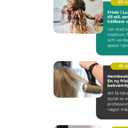
07. 
Frisör i L
till stil, 
hållbara v
I en stad 
tradition,
och varda
spelar hår
överraska..
01. 
Hembesök 
En ny fris
bekvämli
lyx
Att få hår
stylat av 
professione
något m&ar