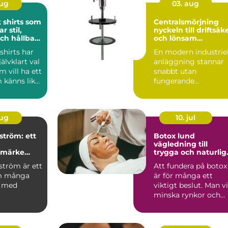
aug
03. aug
t shirts som
Centralsmörjning
 stil,
nyckeln till driftsäk
ch hållbar
och lönsam
utrustning
 shirts har
En modern industriel
jälvklart val
anläggning stannar
m vill ha ett
snabbt utan
 känns lika
fungerande
smörjning. Lager
skär, bussningar nö...
aug
10. jul
ström: ett
Botox lund
vägledning till
umärke
trygga och naturlig
nationell
resultat
ström är ett
Att fundera på botox
m många
är för många ett
r med
viktigt beslut. Man vi
minska rynkor och
konst och
finnas kvar i sitt ...
nom