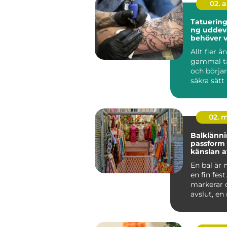
02. 
Tatuering
ng uddevalla 
behöver v
du bokar 
Allt fler å
gammal t
och börjar
säkra sätt 
den. För d
02. 
Balklänninga
passform
känslan a
oförglöml
En bal är 
en fin fes
markerar 
avslut, en 
eller en mi