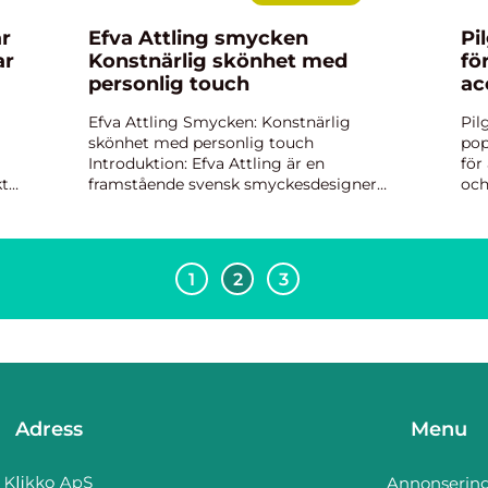
är
Efva Attling smycken
Pi
ar
Konstnärlig skönhet med
fö
personlig touch
ac
Efva Attling Smycken: Konstnärlig
Pil
skönhet med personlig touch
pop
Introduktion: Efva Attling är en
för
kt
framstående svensk smyckesdesigner
och
yper
som har gjort sig känd för sina unika
uni
och konstnärliga smycken. Med en stark
out
förankring i skandinavisk design och en
smy
pas...
1
2
3
Adress
Menu
Annonserin