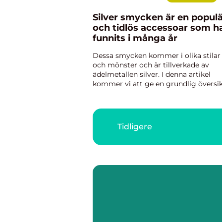
Silver smycken är en popul
och tidlös accessoar som h
funnits i många år
Dessa smycken kommer i olika stilar
och mönster och är tillverkade av
ädelmetallen silver. I denna artikel
kommer vi att ge en grundlig översi
av silver smycken, presentera olika t
av dessa smycken, diskutera deras
skillnader och undersöka dera...
Tidligere