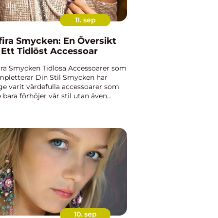
11. sep
fira Smycken: En Översikt
 Ett Tidlöst Accessoar
ira Smycken Tidlösa Accessoarer som
pletterar Din Stil Smycken har
ge varit värdefulla accessoarer som
e bara förhöjer vår stil utan även
boliserar kärlek, styrka och elegans.
nd dessa smycken finns safira, en
lsten som har locka...
10. sep