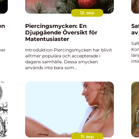
12. sep
en
Piercingsmycken: En
Sa
Djupgående Översikt för
av
Matentusiaster
Saf
Kom
ver
Introduktion Piercingsmycken har blivit
län
alltmer populära och accepterade i
int
dagens samhälle. Dessa smycken
sym
används inte bara som
Bla
om
kroppsdekoration, utan har också en rik
äde
och intressant historia. I denna artikel
kommer vi att ge en grundlig översikt
av ...
11. sep