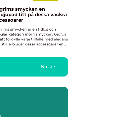
lgrims smycken en
rdjupad titt på dessa vackra
cessoarer
grims smycken är en tidlös och
ulär kategori inom smycken. Gjorda
 att förgylla varje tillfälle med elegans
 stil, erbjuder dessa accessoarer en
k touch till alla typer av kläder och
fits. Genom åren har pilgrims
cken blivit en f...
Næste
g