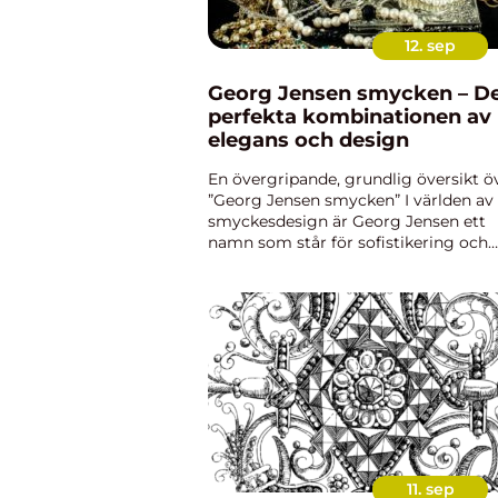
12. sep
Georg Jensen smycken – D
perfekta kombinationen av
elegans och design
En övergripande, grundlig översikt ö
”Georg Jensen smycken” I världen av
smyckesdesign är Georg Jensen ett
namn som står för sofistikering och
enastående hantverk. Varumärket, s
grundades av silversmeden Georg
Jensen år 1904 i Köpenh...
11. sep