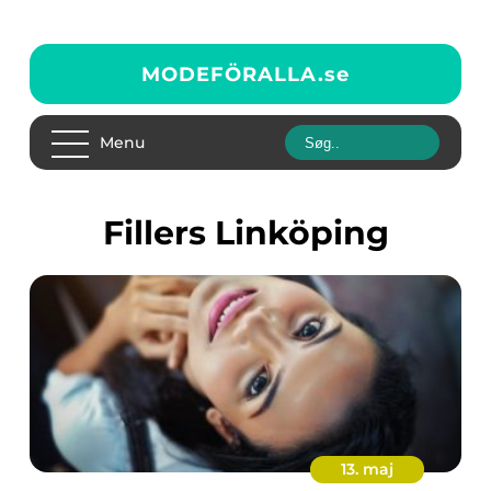
MODEFÖRALLA.
se
Menu
fillers Linköping
13. maj