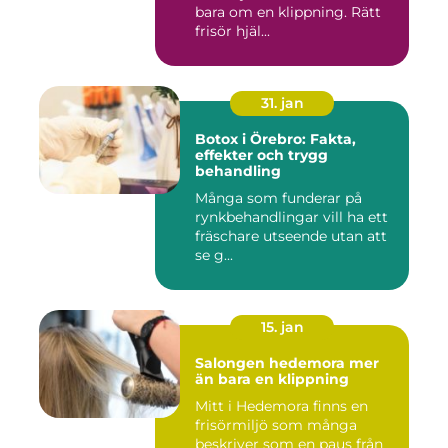
bara om en klippning. Rätt
frisör hjäl...
31. jan
Botox i Örebro: Fakta,
effekter och trygg
behandling
Många som funderar på
rynkbehandlingar vill ha ett
fräschare utseende utan att
se g...
15. jan
Salongen hedemora mer
än bara en klippning
Mitt i Hedemora finns en
frisörmiljö som många
beskriver som en paus från