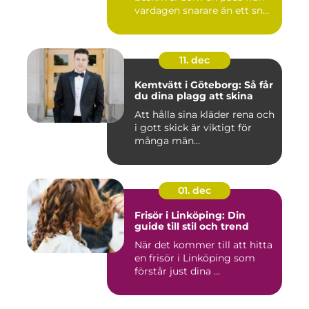
vardagen snarare än ett sn...
11. dec
Kemtvätt i Göteborg: Så får
du dina plagg att skina
Att hålla sina kläder rena och
i gott skick är viktigt för
många män...
01. dec
Frisör i Linköping: Din
guide till stil och trend
När det kommer till att hitta
en frisör i Linköping som
förstår just dina ...