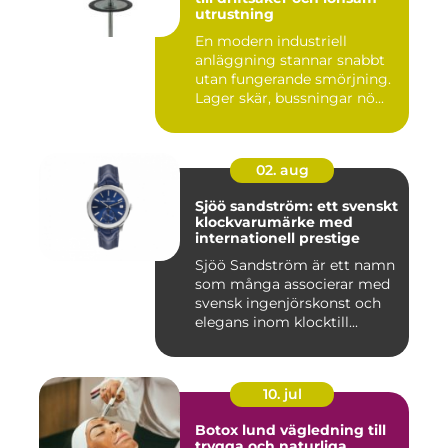
utrustning
En modern industriell
anläggning stannar snabbt
utan fungerande smörjning.
Lager skär, bussningar nö...
02. aug
Sjöö sandström: ett svenskt
klockvarumärke med
internationell prestige
Sjöö Sandström är ett namn
som många associerar med
svensk ingenjörskonst och
elegans inom klocktill...
10. jul
Botox lund vägledning till
trygga och naturliga