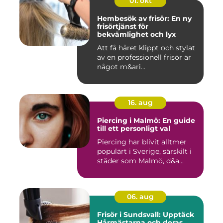
01. okt
Hembesök av frisör: En ny
frisörtjänst för
bekvämlighet och lyx
Att få håret klippt och stylat
av en professionell frisör är
något m&ari...
16. aug
Piercing i Malmö: En guide
till ett personligt val
Piercing har blivit alltmer
populärt i Sverige, särskilt i
städer som Malmö, d&a...
06. aug
Frisör i Sundsvall: Upptäck
Hårmästarna och deras