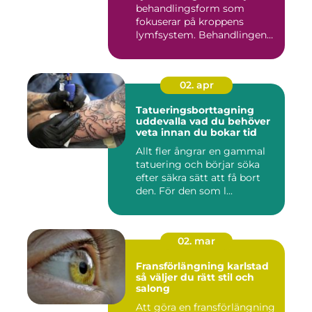
behandlingsform som
fokuserar på kroppens
lymfsystem. Behandlingen
hjälper kr...
02. apr
Tatueringsborttagning
uddevalla vad du behöver
veta innan du bokar tid
Allt fler ångrar en gammal
tatuering och börjar söka
efter säkra sätt att få bort
den. För den som l...
02. mar
Fransförlängning karlstad
så väljer du rätt stil och
salong
Att göra en fransförlängning