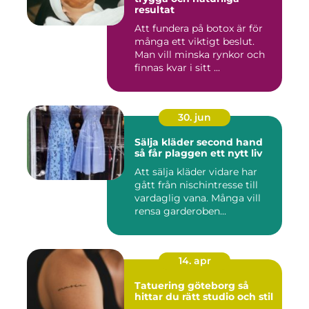
resultat
Att fundera på botox är för
många ett viktigt beslut.
Man vill minska rynkor och
finnas kvar i sitt ...
30. jun
Sälja kläder second hand
så får plaggen ett nytt liv
Att sälja kläder vidare har
gått från nischintresse till
vardaglig vana. Många vill
rensa garderoben...
14. apr
Tatuering göteborg så
hittar du rätt studio och stil