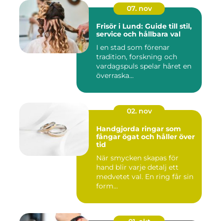
07. nov
Frisör i Lund: Guide till stil,
service och hållbara val
I en stad som förenar
tradition, forskning och
vardagspuls spelar håret en
överraska...
02. nov
Handgjorda ringar som
fångar ögat och håller över
tid
När smycken skapas för
hand blir varje detalj ett
medvetet val. En ring får sin
form...