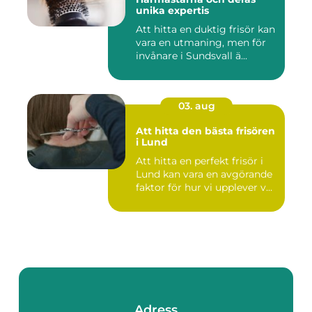
unika expertis
Att hitta en duktig frisör kan
vara en utmaning, men för
invånare i Sundsvall ä...
03. aug
Att hitta den bästa frisören
i Lund
Att hitta en perfekt frisör i
Lund kan vara en avgörande
faktor för hur vi upplever v...
Adress