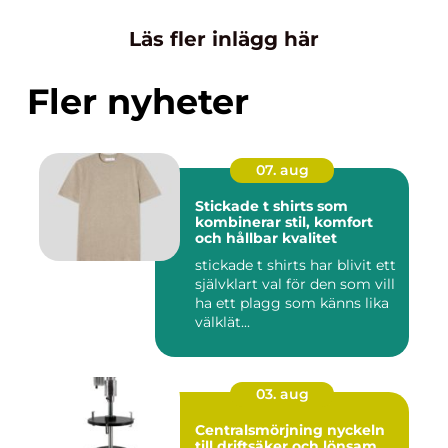
Läs fler inlägg här
Fler nyheter
07. aug
Stickade t shirts som
kombinerar stil, komfort
och hållbar kvalitet
stickade t shirts har blivit ett
självklart val för den som vill
ha ett plagg som känns lika
välklät...
03. aug
Centralsmörjning nyckeln
till driftsäker och lönsam