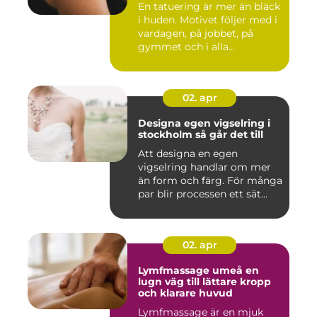
En tatuering är mer än bläck
i huden. Motivet följer med i
vardagen, på jobbet, på
gymmet och i alla...
02. apr
Designa egen vigselring i
stockholm så går det till
Att designa en egen
vigselring handlar om mer
än form och färg. För många
par blir processen ett sät...
02. apr
Lymfmassage umeå en
lugn väg till lättare kropp
och klarare huvud
Lymfmassage är en mjuk