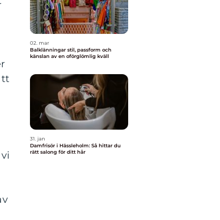
r
02. mar
Balklänningar stil, passform och
känslan av en oförglömlig kväll
er
tt
31. jan
Damfrisör i Hässleholm: Så hittar du
rätt salong för ditt hår
vi
av