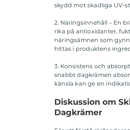
skydd mot skadliga UV-str
2. Näringsinnehåll – En 
rika på antioxidanter, f
näringsämnen som gynnar
hittas i produktens ingred
3. Konsistens och absorpt
snabbt dagkrämen absorbe
känsla kan ge en indikati
Diskussion om Ski
Dagkrämer