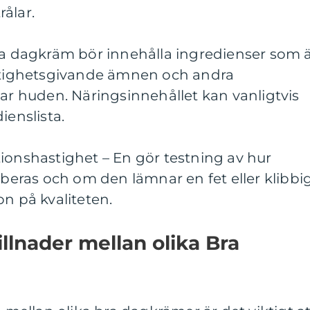
ålar.
bra dagkräm bör innehålla ingredienser som 
uktighetsgivande ämnen och andra
 huden. Näringsinnehållet kan vanligtvis
ienslista.
ionshastighet – En gör testning av hur
ras och om den lämnar en fet eller klibbi
on på kvaliteten.
llnader mellan olika Bra