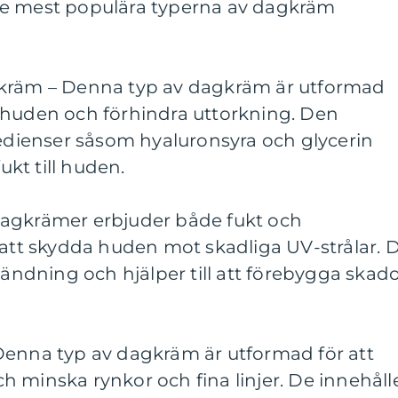
De mest populära typerna av dagkräm
gkräm – Denna typ av dagkräm är utformad
ill huden och förhindra uttorkning. Den
redienser såsom hyaluronsyra och glycerin
fukt till huden.
dagkrämer erbjuder både fukt och
 att skydda huden mot skadliga UV-strålar. 
vändning och hjälper till att förebygga skad
Denna typ av dagkräm är utformad för att
 minska rynkor och fina linjer. De innehåll