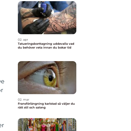
02. apr
Tatueringsborttagning uddevalla vad
du behöver veta innan du bokar tid
De
or
02. mar
Fransförlängning karlstad så väljer du
rätt stil och salong
er