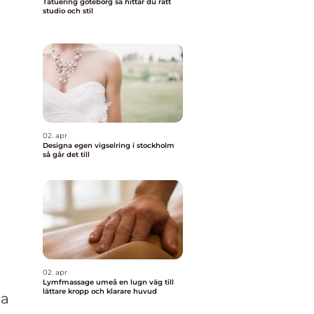
Tatuering göteborg så hittar du rätt
studio och stil
02. apr
Designa egen vigselring i stockholm
så går det till
02. apr
Lymfmassage umeå en lugn väg till
lättare kropp och klarare huvud
ka