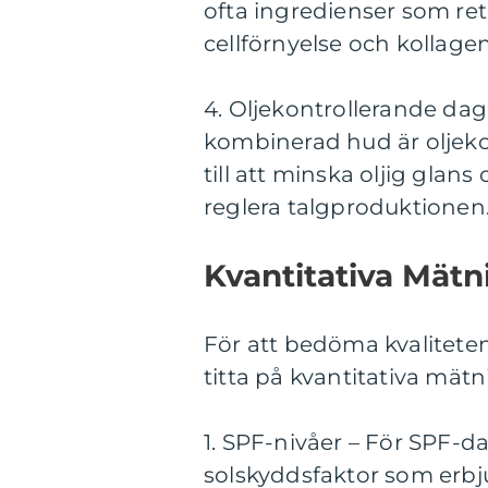
ofta ingredienser som ret
cellförnyelse och kollage
4. Oljekontrollerande dag
kombinerad hud är oljeko
till att minska oljig gla
reglera talgproduktionen
Kvantitativa Mät
För att bedöma kvaliteten
titta på kvantitativa mät
1. SPF-nivåer – För SPF-da
solskyddsfaktor som erbju