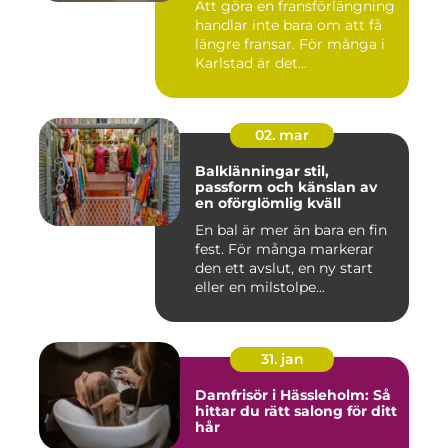
Att göra en fransförlängning
handlar inte bara om att få
längre fransar. För många i
Karlstad är det...
02. mar
Balklänningar stil,
passform och känslan av
en oförglömlig kväll
En bal är mer än bara en fin
fest. För många markerar
den ett avslut, en ny start
eller en milstolpe...
31. jan
Damfrisör i Hässleholm: Så
hittar du rätt salong för ditt
hår