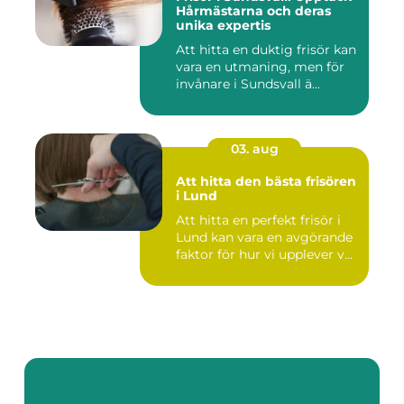
Hårmästarna och deras
unika expertis
Att hitta en duktig frisör kan
vara en utmaning, men för
invånare i Sundsvall ä...
03. aug
Att hitta den bästa frisören
i Lund
Att hitta en perfekt frisör i
Lund kan vara en avgörande
faktor för hur vi upplever v...