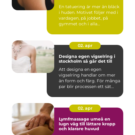
En tatuering är mer än bläck
i huden. Motivet följer med i
vardagen, på jobbet, på
gymmet och i alla...
02. apr
Designa egen vigselring i
stockholm så går det till
Att designa en egen
vigselring handlar om mer
än form och färg. För många
par blir processen ett sät...
02. apr
Lymfmassage umeå en
lugn väg till lättare kropp
och klarare huvud