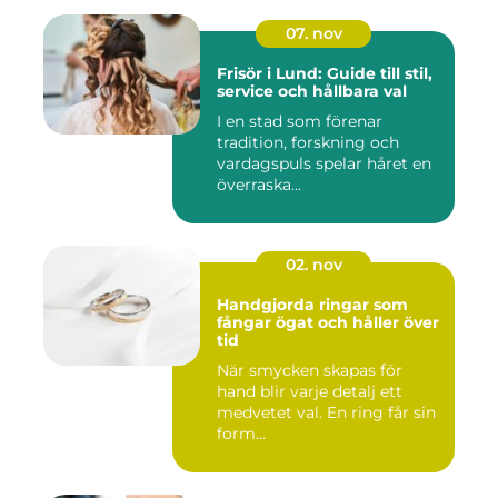
07. nov
Frisör i Lund: Guide till stil,
service och hållbara val
I en stad som förenar
tradition, forskning och
vardagspuls spelar håret en
överraska...
02. nov
Handgjorda ringar som
fångar ögat och håller över
tid
När smycken skapas för
hand blir varje detalj ett
medvetet val. En ring får sin
form...