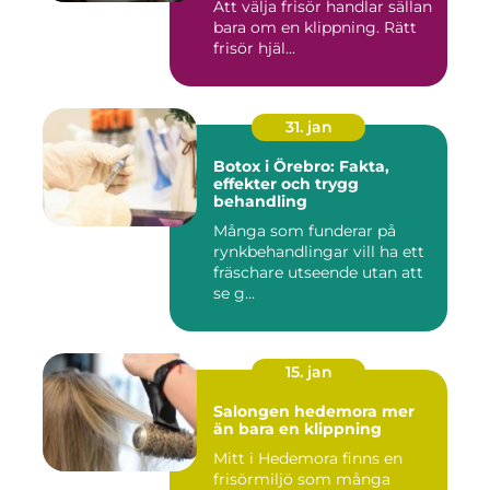
Att välja frisör handlar sällan
bara om en klippning. Rätt
frisör hjäl...
31. jan
Botox i Örebro: Fakta,
effekter och trygg
behandling
Många som funderar på
rynkbehandlingar vill ha ett
fräschare utseende utan att
se g...
15. jan
Salongen hedemora mer
än bara en klippning
Mitt i Hedemora finns en
frisörmiljö som många