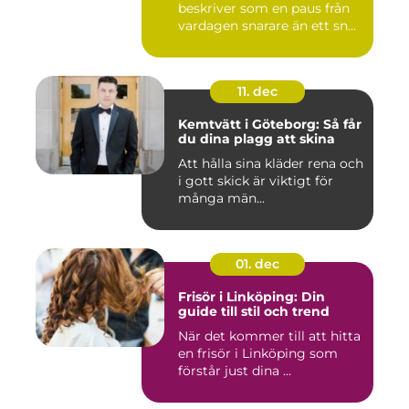
beskriver som en paus från
vardagen snarare än ett sn...
11. dec
Kemtvätt i Göteborg: Så får
du dina plagg att skina
Att hålla sina kläder rena och
i gott skick är viktigt för
många män...
01. dec
Frisör i Linköping: Din
guide till stil och trend
När det kommer till att hitta
en frisör i Linköping som
förstår just dina ...