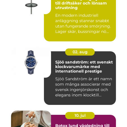
till driftsäker och lönsam
utrustning
En modern industriell
anläggning stannar snabbt
utan fungerande smörjning.
Lager skär, bussningar nö...
02. aug
Sjöö sandström: ett svenskt
klockvarumärke med
internationell prestige
Sjöö Sandström är ett namn
som många associerar med
svensk ingenjörskonst och
elegans inom klocktill...
10. jul
Botox lund vägledning till