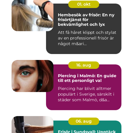
01. okt
Hembesök av frisör: En ny
frisörtjänst för
bekvämlighet och lyx
Att få håret klippt och stylat
av en professionell frisör är
något m&ari...
16. aug
Piercing i Malmö: En guide
till ett personligt val
Piercing har blivit alltmer
populärt i Sverige, särskilt i
städer som Malmö, d&a...
06. aug
Frisör i Sundsvall: Upptäck