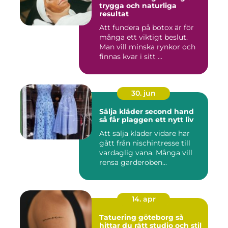
trygga och naturliga
resultat
Att fundera på botox är för
många ett viktigt beslut.
Man vill minska rynkor och
finnas kvar i sitt ...
30. jun
Sälja kläder second hand
så får plaggen ett nytt liv
Att sälja kläder vidare har
gått från nischintresse till
vardaglig vana. Många vill
rensa garderoben...
14. apr
Tatuering göteborg så
hittar du rätt studio och stil